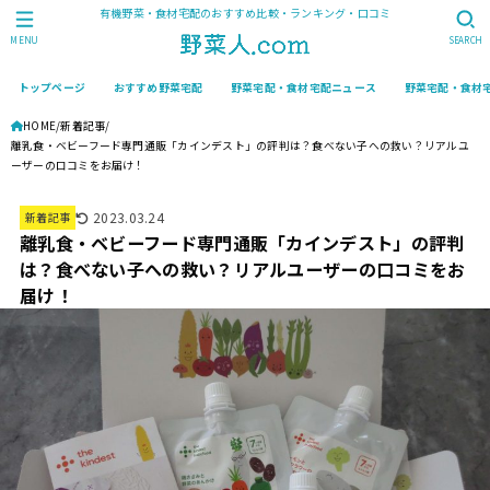
有機野菜・食材宅配のおすすめ比較・ランキング・口コミ
MENU
SEARCH
トップページ
おすすめ野菜宅配
野菜宅配・食材宅配ニュース
野菜宅配・食材
HOME
新着記事
離乳食・ベビーフード専門通販「カインデスト」の評判は？食べない子への救い？リアルユ
ーザーの口コミをお届け！
2023.03.24
新着記事
離乳食・ベビーフード専門通販「カインデスト」の評判
は？食べない子への救い？リアルユーザーの口コミをお
届け！