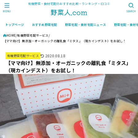
有機野菜・食材宅配のおすすめ比較・ランキング・口コミ
MENU
SEARCH
トップページ
おすすめ野菜宅配
野菜宅配・食材宅配ニュース
野菜宅配・食材
HOME
有機野菜宅配サービス
【ママ向け】無添加・オーガニックの離乳食「ミタス」（現カインデスト）をお試し！
2020.08.18
有機野菜宅配サービス
【ママ向け】無添加・オーガニックの離乳食「ミタス」
（現カインデスト）をお試し！