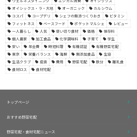
ウェルネスダイニング
エシカル消費
オイシックス
オイシックス・ラ・大地
オーガニック
カルシウム
コスパ
コープデリ
シェフの無添つくりおき
ビタミン
フィットネス
ベースフード
ポケットマルシェ
レビュー
一人暮らし
人気
使い切り食材
価格
保存料
個人農家
加工食品
化学調味料
子育て
学生
安い
年会費
時短料理
有機認証
有機野菜宅配
東京
栄養バランス
海鮮
無添加食品
生協
生活クラブ
産直
費用
野菜宅配
鉄分
離乳食
食材ロス
食材宅配
トップページ
おすすめ野菜宅配
野菜宅配・食材宅配ニュース