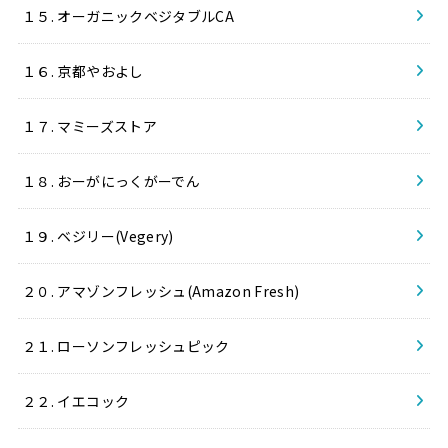
１５. オーガニックベジタブルCA
１６. 京都やおよし
１７. マミーズストア
１８. おーがにっくがーでん
１９. ベジリー(Vegery)
２０. アマゾンフレッシュ(Amazon Fresh)
２１. ローソンフレッシュピック
２２. イエコック