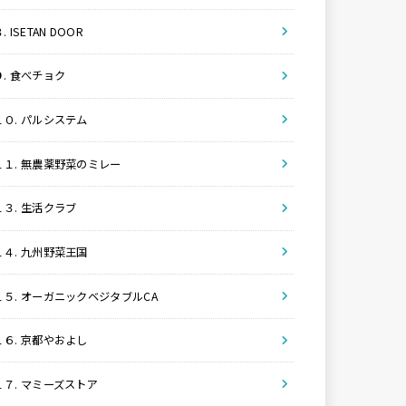
. ISETAN DOOR
９. 食べチョク
１０. パルシステム
１１. 無農薬野菜のミレー
１３. 生活クラブ
１４. 九州野菜王国
１５. オーガニックベジタブルCA
１６. 京都やおよし
１７. マミーズストア