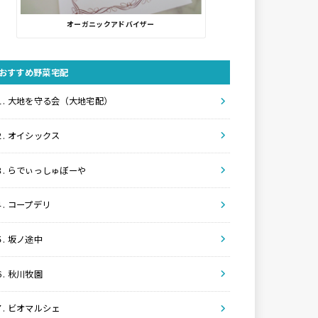
オーガニックアドバイザー
おすすめ野菜宅配
１. 大地を守る会（大地宅配）
２. オイシックス
３. らでぃっしゅぼーや
４. コープデリ
５. 坂ノ途中
６. 秋川牧園
７. ビオマルシェ