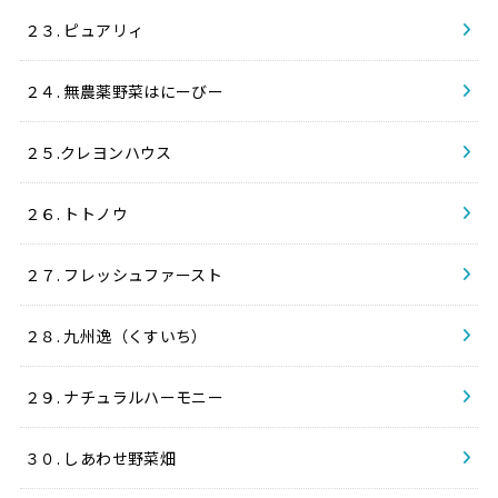
２３. ピュアリィ
２４. 無農薬野菜はにーびー
２５.クレヨンハウス
２６. トトノウ
２７. フレッシュファースト
２８. 九州逸（くすいち）
２９. ナチュラルハーモニー
３０. しあわせ野菜畑