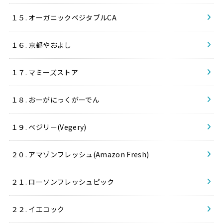
１５. オーガニックベジタブルCA
１６. 京都やおよし
１７. マミーズストア
１８. おーがにっくがーでん
１９. ベジリー(Vegery)
２０. アマゾンフレッシュ(Amazon Fresh)
２１. ローソンフレッシュピック
２２. イエコック