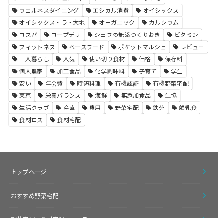
ウェルネスダイニング
エシカル消費
オイシックス
オイシックス・ラ・大地
オーガニック
カルシウム
コスパ
コープデリ
シェフの無添つくりおき
ビタミン
フィットネス
ベースフード
ポケットマルシェ
レビュー
一人暮らし
人気
使い切り食材
価格
保存料
個人農家
加工食品
化学調味料
子育て
学生
安い
年会費
時短料理
有機認証
有機野菜宅配
東京
栄養バランス
海鮮
無添加食品
生協
生活クラブ
産直
費用
野菜宅配
鉄分
離乳食
食材ロス
食材宅配
トップページ
おすすめ野菜宅配