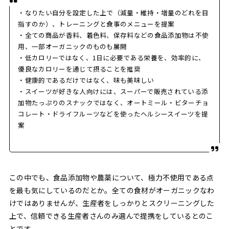
・なりたい自分を設定した上で（減量・維持・増量のどれを目
指すのか）、トレーニングと食事のメニューを提案
・全ての商品が香料、着色料、保存料などの食品添加物は不使
用、一部オーガニックのものも展開
・低カロリーではなく、1日に必要である栄養を、効率的に、
優良なカロリーを通じて摂ることを推奨
・健康的であるだけではなく、味も美味しい
・スイーツが好きな人向けには、スーパーで販売されている添
加物たっぷりのスナックではなく、オートミール・ビターチョ
コレート・ドライフルーツなどを使ったヘルシースイーツを提
案
この中でも、食品添加物や農薬について、極力不使用である点
を最も気にしているのだとか。全ての食材がオーガニックなわ
けではありませんが、生産者をしっかりとスクリーニングした
上で、信頼できる生産者さんのみ選んで提携をしているとのこ
とです。