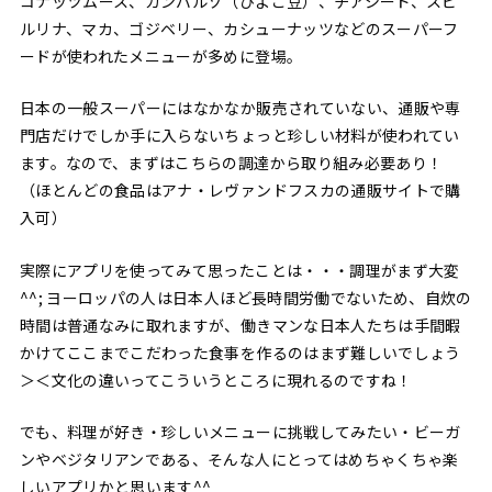
コナッツムース、ガンバルゾ（ひよこ豆）、チアシード、スピ
ルリナ、マカ、ゴジベリー、カシューナッツなどのスーパーフ
ードが使われたメニューが多めに登場。
日本の一般スーパーにはなかなか販売されていない、通販や専
門店だけでしか手に入らないちょっと珍しい材料が使われてい
ます。なので、まずはこちらの調達から取り組み必要あり！
（ほとんどの食品はアナ・レヴァンドフスカの通販サイトで購
入可）
実際にアプリを使ってみて思ったことは・・・調理がまず大変
^^; ヨーロッパの人は日本人ほど長時間労働でないため、自炊の
時間は普通なみに取れますが、働きマンな日本人たちは手間暇
かけてここまでこだわった食事を作るのはまず難しいでしょう
＞＜文化の違いってこういうところに現れるのですね！
でも、料理が好き・珍しいメニューに挑戦してみたい・ビーガ
ンやベジタリアンである、そんな人にとってはめちゃくちゃ楽
しいアプリかと思います^^