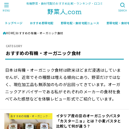
有機野菜・食材宅配のおすすめ比較・ランキング・口コミ
MENU
SEARCH
トップページ
おすすめ野菜宅配
野菜宅配・食材宅配ニュース
野菜宅配・食材
HOME
おすすめの有機・オーガニック食材
おすすめの有機・オーガニック食材
日本は有機・オーガニック食材は欧米ほどまだ浸透はしていま
せんが、近年でその種類は増える傾向にあり、野菜だけではな
く、現在加工品も無添加のものが出回ってきています。オーガ
ニックアドバイザーである私がそれぞれのメーカーの食材を食
べてみた感想などを体験レビュー形式でご紹介しています。
イタリア産の豆のオーガニックパスタ
おすすめの有機・オーガニック食材
「カスターニョ」とは？小麦パスタと
比較して何が違う？