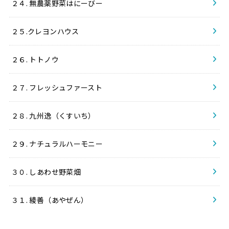
２４. 無農薬野菜はにーびー
２５.クレヨンハウス
２６. トトノウ
２７. フレッシュファースト
２８. 九州逸（くすいち）
２９. ナチュラルハーモニー
３０. しあわせ野菜畑
３１. 綾善（あやぜん）