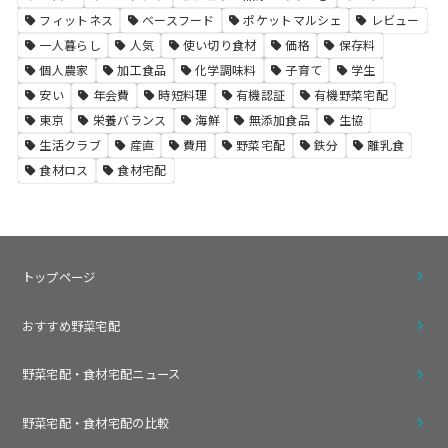
フィットネス
ベースフード
ポケットマルシェ
レビュー
一人暮らし
人気
使い切り食材
価格
保存料
個人農家
加工食品
化学調味料
子育て
学生
安い
年会費
時短料理
有機認証
有機野菜宅配
東京
栄養バランス
海鮮
無添加食品
生協
生活クラブ
産直
費用
野菜宅配
鉄分
離乳食
食材ロス
食材宅配
トップページ
おすすめ野菜宅配
野菜宅配・食材宅配ニュース
野菜宅配・食材宅配の比較