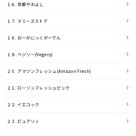
１６. 京都やおよし
１７. マミーズストア
１８. おーがにっくがーでん
１９. ベジリー(Vegery)
２０. アマゾンフレッシュ(Amazon Fresh)
２１. ローソンフレッシュピック
２２. イエコック
２３. ピュアリィ