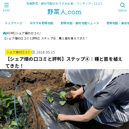
有機野菜・食材宅配のおすすめ比較・ランキング・口コミ
MENU
SEARCH
トップページ
おすすめ野菜宅配
野菜宅配・食材宅配ニュース
野菜宅配・食材
HOME
シェア畑の口コミ
【シェア畑の口コミと評判】ステップ④：種と苗を植えてきた！
2018.05.15
シェア畑の口コミ
【シェア畑の口コミと評判】ステップ④：種と苗を植え
てきた！