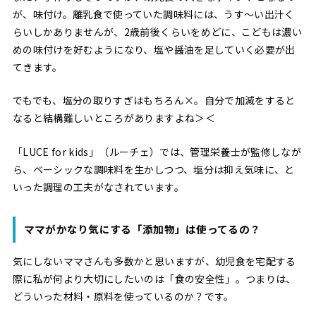
が、味付け。離乳食で使っていた調味料には、うす〜い出汁く
らいしかありませんが、2歳前後くらいをめどに、こどもは濃い
めの味付けを好むようになり、塩や醤油を足していく必要が出
てきます。
でもでも、塩分の取りすぎはもちろん×。自分で加減をすると
なると結構難しいところがありますよね＞＜
「LUCE for kids」（ルーチェ）では、管理栄養士が監修しなが
ら、ベーシックな調味料を生かしつつ、塩分は抑え気味に、と
いった調理の工夫がなされています。
ママがかなり気にする「添加物」は使ってるの？
気にしないママさんも多数かと思いますが、幼児食を宅配する
際に私が何より大切にしたいのは「食の安全性」。つまりは、
どういった材料・原料を使っているのか？です。