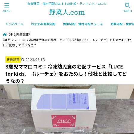
有機野菜・食材宅配のおすすめ比較・ランキング・口コミ
MENU
SEARCH
トップページ
おすすめ野菜宅配
野菜宅配・食材宅配ニュース
野菜宅配・食材
HOME
新着記事
3歳児ママ口コミ：冷凍幼児食の宅配サービス「LUCE for kids」（ルーチェ）をおためし！他
社と比較してどうなの？
2023.03.13
新着記事
3歳児ママ口コミ：冷凍幼児食の宅配サービス「LUCE
for kids」（ルーチェ）をおためし！他社と比較してど
うなの？