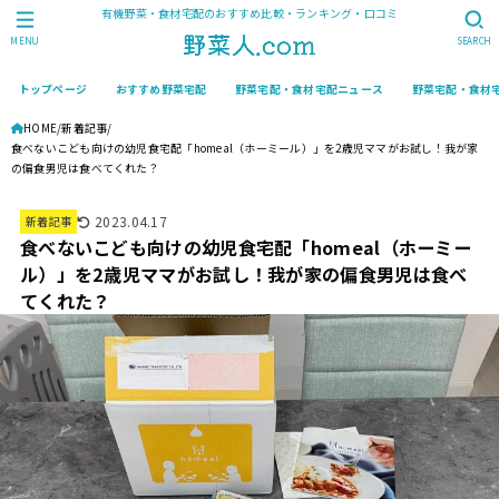
有機野菜・食材宅配のおすすめ比較・ランキング・口コミ
MENU
SEARCH
トップページ
おすすめ野菜宅配
野菜宅配・食材宅配ニュース
野菜宅配・食材
HOME
新着記事
食べないこども向けの幼児食宅配「homeal（ホーミール）」を2歳児ママがお試し！我が家
の偏食男児は食べてくれた？
2023.04.17
新着記事
食べないこども向けの幼児食宅配「homeal（ホーミー
ル）」を2歳児ママがお試し！我が家の偏食男児は食べ
てくれた？