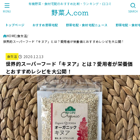
有機野菜・食材宅配のおすすめ比較・ランキング・口コミ
MENU
SEARCH
トップページ
おすすめ野菜宅配
野菜宅配・食材宅配ニュース
野菜宅配・食材
HOME
食生活
世界的スーパーフード「キヌア」とは？愛用者が栄養価とおすすめレシピを大公開！
2020.12.13
食生活
世界的スーパーフード「キヌア」とは？愛用者が栄養価
とおすすめレシピを大公開！