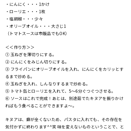
・にんにく・・・1かけ
・ローリエ・・・1枚
・塩胡椒・・・少々
・オリーブオイル・・・大さじ1
（トマトスースは市販品でもOK）
＜＜作り方＞＞
① 玉ねぎを薄切りにする。
② にんにくをみじん切りにする。
③ フライパンにオリーブオイルを入れ、にんにくをカリッとす
るまで炒める。
④ 玉ねぎを入れ、しんなりするまで炒める。
⑤ トマト缶とローリエを入れて、5〜6分ぐつぐつさせる。
⑥ ソースはこれで完成！あとは、別途茹でたキヌアを振りかけ
ればもう食べることができますよ〜。
キヌアは、癖が全くないため、パスタに入れても、その存在を
気付かずに終わります^^笑 味を変えないものということで、と