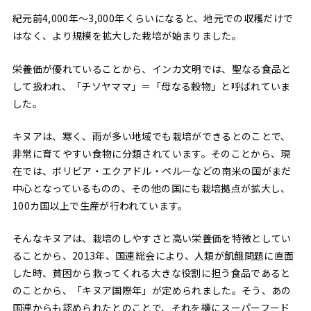
紀元前4,000年〜3,000年くらいになると、地元での収穫だけで
はなく、より規模を拡大した栽培が始まりました。
栄養価が優れていることから、インカ文明では、聖なる食品と
して扱われ、「チソヤママ」＝「母なる穀物」と呼ばれていま
した。
キヌアは、寒く、雨が多い地域でも栽培ができるとのことで、
非常に育てやすい食物に分類されています。そのことから、現
在では、ボリビア・エクアドル・ペルーなどの南米の国がまだ
中心となっているものの、その他の国にも栽培拠点が拡大し、
100カ国以上で生産が行われています。
そんなキヌアは、栽培のしやすさと高い栄養価を特徴としてい
ることから、2013年、国連総会により、人類が飢餓問題に直面
した時、貧困から救ってくれる大きな役割に担う食品であると
のことから、「キヌア国際年」が定められました。そう、あの
国連からも認められたとのことで、それを機にスーパーフード