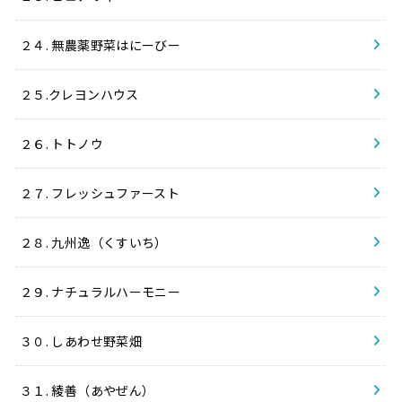
２４. 無農薬野菜はにーびー
２５.クレヨンハウス
２６. トトノウ
２７. フレッシュファースト
２８. 九州逸（くすいち）
２９. ナチュラルハーモニー
３０. しあわせ野菜畑
３１. 綾善（あやぜん）