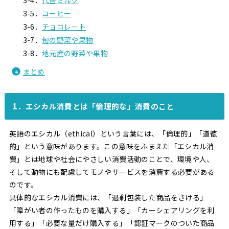
3-4．
代替ミルク
3-5．
コーヒー
3-6．
チョコレート
3-7．
旬の野菜や果物
3-8．
地元産の野菜や果物
まとめ
1．エシカル消費とは「倫理的な」消費のこと
英語のエシカル（ethical）という言葉には、「倫理的」「道徳
的」という意味があります。この意味をふまえた「エシカル消
費」とは地球や社会にやさしい消費活動のことで、環境や人、
そして動物にも配慮してモノやサービスを消費する必要がある
のです。
具体的なエシカル消費には、「過剰包装した商品をさける」
「障がい者の作ったものを購入する」「カーシェアリングを利
用する」「必要な量だけ購入する」「認証マークのついた商品