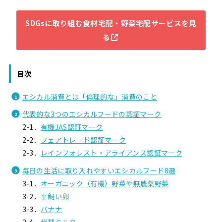
SDGsに取り組む食材宅配・野菜宅配サービスを見
る
目次
エシカル消費とは「倫理的な」消費のこと
代表的な3つのエシカルフードの認証マーク
2-1．
有機JAS認証マーク
2-2．
フェアトレード認証マーク
2-3．
レインフォレスト・アライアンス認証マーク
毎日の生活に取り入れやすいエシカルフード8選
3-1．
オーガニック（有機）野菜や無農薬野菜
3-2．
平飼い卵
3-3．
バナナ