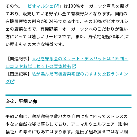
その他、「
ビオマルシェ
」は100％オーガニック宣言を掲げ
ており、販売している野菜は全て有機野菜となります。国内の
有機農産物の割合が0.24％である中で、その10％がビオマルシ
ェの野菜なので、有機野菜・オーガニックへのこだわりが強い
方にとっては嬉しいサービスです。また、野菜宅配歴30年と深
い歴史もその大きな特徴です。
【関連記事】
大地を守る会のメリット・デメリットは？評判・
口コミやお試しセットの実体験も
【関連記事】
私が選んだ有機野菜宅配のおすすめ比較ランキン
グ
3-2．平飼い卵
平飼い卵は、鶏が鶏舎や敷地内を自由に歩き回ってストレスの
少ない自然な姿で暮らしており、アニマルウェルフェア（動物
福祉）の考えにもあてはまります。遺伝子組み換えではない飼