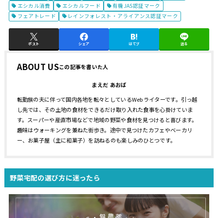
エシカル消費
エシカルフード
有機JAS認証マーク
フェアトレード
レインフォレスト・アライアンス認証マーク
ポスト
シェア
はてブ
送る
ABOUT US
まえだ あおば
転勤族の夫に伴って国内各地を転々としているWebライターです。引っ越
し先では、その土地の食材をできるだけ取り入れた食事を心掛けていま
す。スーパーや産直市場などで地域の野菜や食材を見つけると喜びます。
趣味はウォーキングを兼ねた街歩き。途中で見つけたカフェやベーカリ
ー、お菓子屋（主に和菓子）を訪ねるのも楽しみのひとつです。
野菜宅配の選び方に迷ったら