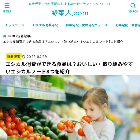
有機野菜・食材宅配のおすすめ比較・ランキング・口コミ
MENU
SEARCH
トップページ
おすすめ野菜宅配
野菜宅配・食材宅配ニュース
野菜宅配・食材
HOME
新着記事
エシカル消費ができる食品は？おいしい・取り組みやすいエシカルフード8つを紹介
2023.04.29
新着記事
エシカル消費ができる食品は？おいしい・取り組みやす
いエシカルフード8つを紹介