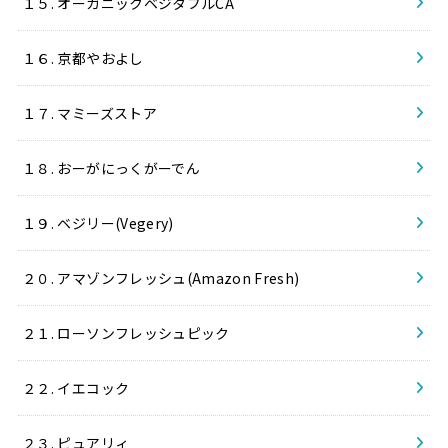
１５. オーガニックベジタブルCA
１６. 京都やおよし
１７. マミーズストア
１８. おーがにっくがーでん
１９. ベジリー(Vegery)
２０. アマゾンフレッシュ(Amazon Fresh)
２１. ローソンフレッシュピック
２２. イエコック
２３. ピュアリィ