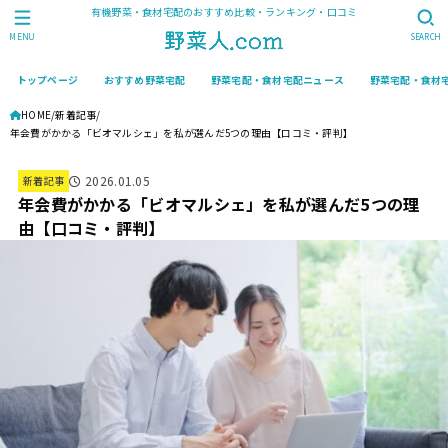
有機野菜・食材宅配のおすすめ比較・ランキング・口コミ
MENU
SEARCH
トップページ
おすすめ野菜宅配
野菜宅配・食材宅配ニュース
野菜宅配・食材
HOME
新着記事
年会費がかかる「ビオマルシェ」を私が選んだ5つの理由【口コミ・評判】
2026.01.05
新着記事
年会費がかかる「ビオマルシェ」を私が選んだ5つの理
由【口コミ・評判】