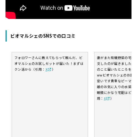
ビオマルシェのSNSでの口コミ
フォロワーさんに教えてもらって頼んだ、ビ
妻がまた有機野菜の宅配
オマルシェのお試しセットが届いた！まずは
文したのが届きました今
クン活から（引用：
X
）
のこと届いたところを親
wwビオマルシェのお試し
安いです貴重なピーマン
娘のお気に入りの水菜も
眼鏡にかなう宅配はどこ
用：
X
）