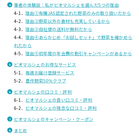
筆者の体験談：私がビオマルシェを選んだ5つの理由
4-1．
理由①有機JAS認定された野菜のみの取り扱いだから
4-2．
理由②野菜以外の食材も充実しているから
4-3．
理由③自社便の送料が無料だから
4-4．
理由④あらかじめ「お試しセット」で野菜を確かめら
れたから
4-5．
理由⑤初年度の年会費の割引キャンペーンがあるから
ビオマルシェのお得なサービス
5-1．
毎週お届け登録サービス
5-2．
豊作野菜50％クラブ
ビオマルシェの口コミ・評判
6-1．
ビオマルシェの良い口コミ・評判
6-2．
ビオマルシェの残念な口コミ・評判
ビオマルシェのキャンペーン・クーポン
まとめ