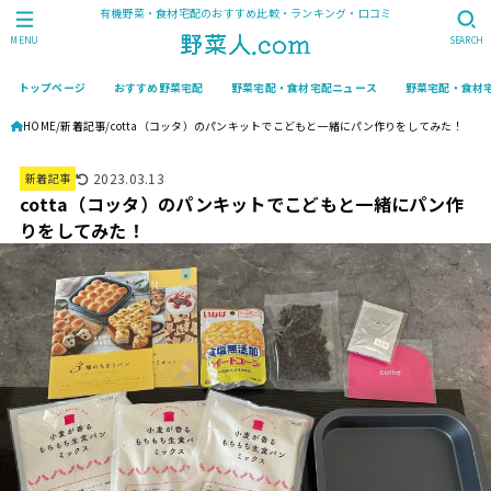
有機野菜・食材宅配のおすすめ比較・ランキング・口コミ
MENU
SEARCH
トップページ
おすすめ野菜宅配
野菜宅配・食材宅配ニュース
野菜宅配・食材
HOME
新着記事
cotta（コッタ）のパンキットでこどもと一緒にパン作りをしてみた！
2023.03.13
新着記事
cotta（コッタ）のパンキットでこどもと一緒にパン作
りをしてみた！