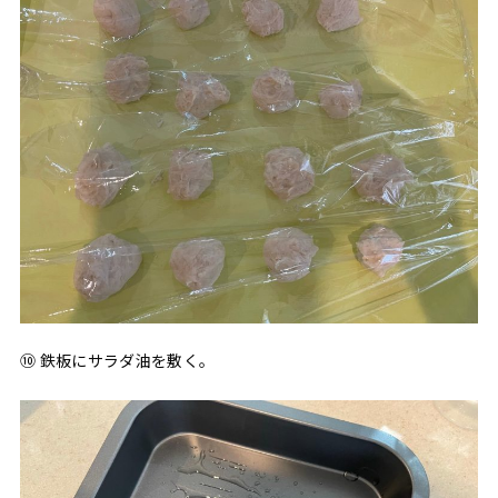
⑩ 鉄板にサラダ油を敷く。