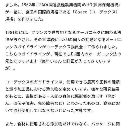
ました。1962年にFAO(国連食糧農業機関)WHO(世界保健機構)
が一緒に、食品の国際的規格である「Codex（コーデックス）
規格」を作りました。
1981年には、フランスで世界初となるオーガニックに関わる法
律が設立され、その10年後にはEUの国々の共通となるオーガニ
ックのガイドラインがコーデックス委員会にて作られました。
こちらのガイドラインが、現在でもEU圏内のオーガニック法の
元となっています（毎年いろんな訂正が入ってきています
が）。
コーデックスのガイドラインは、使用できる農薬や肥料の種類
と量や加工品における添加物を定めています。様々な研究結果
をもとに、毒性がある・人間の身体に悪影響を及ぼす（発が
ん、遺伝子障害、免疫障害など）とわかったものは、食品にお
いて原則使用してはならないといった方針です。
また、食材に使用される添加物だけではなく、パッケージに関