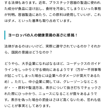
する法律もあります。近年、プラスチック容器の製造に使われ
た成分が食品に溶け出し、食材を汚染してしまうといった事態
が判明。容器製造にあたり、この原料は使用していいが、これ
はダメ、といった基準も取り占めています。
ヨーロッパの人の健康意識の高さに感銘！
法律があるのはいいけど、実際に遵守されているのか？それか
ら、国民の意識はどうなのか？
どうやら、大手企業になればなるほど、コーデックスのガイド
ラインをしっかりと守る傾向にあるようです（万が一不祥事等
が起こってしまった場合には企業へのダメージが莫大であるた
め）。ただし、中小企業に関しては、グレーゾーンなところ
が・・・原料や製造方法、表示について抜き打ちでチェックさ
れた際にひっかかり、ニュースになることが度々あるようで
す。表示を偽った場合の罰金はさほど高くないため、恐れも低
いことが事実としてあります。