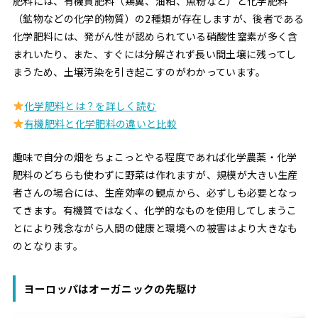
肥料には、有機質肥料（鶏糞、油粕、魚粉など）と化学肥料
（鉱物などの化学的物質）の2種類が存在しますが、後者である
化学肥料には、発がん性が認められている硝酸性窒素が多く含
まれいたり、また、すぐには分解されず長い間土壌に残ってし
まうため、土壌汚染を引き起こすのがわかっています。
化学肥料とは？を詳しく読む
有機肥料と化学肥料の違いと比較
趣味で自分の畑をちょこっとやる程度であれば化学農薬・化学
肥料のどちらも使わずに野菜は作れますが、規模が大きい生産
者さんの場合には、生産効率の観点から、必ずしも必要となっ
てきます。有機質ではなく、化学的なものを使用してしまうこ
とにより残念ながら人間の健康と環境への被害はより大きなも
のとなります。
ヨーロッパはオーガニックの先駆け