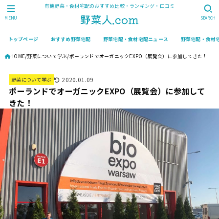
有機野菜・食材宅配のおすすめ比較・ランキング・口コミ
MENU
SEARCH
トップページ
おすすめ野菜宅配
野菜宅配・食材宅配ニュース
野菜宅配・食材
HOME
野菜について学ぶ
ポーランドでオーガニックEXPO（展覧会）に参加してきた！
2020.01.09
野菜について学ぶ
ポーランドでオーガニックEXPO（展覧会）に参加して
きた！