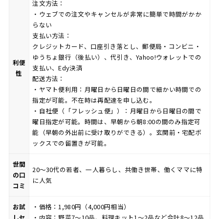
注文方法：
・ウェブでの注文やキャンセルが非常に簡単で時間がかか
らない
支払い方法：
クレジットカード、口座引き落とし、郵便局・コンビニ・
ゆうちょ銀行（後払い）、代引き、Yahoo!ウォレットでの
利便
支払い、Edy決済
性
配送方法：
・ヤマト便利用：月曜日から日曜日の間で細かい時間での
指定が可能。不在時は再配達を申し込む。
・自社便（「フレッシュ便」）：月曜日から日曜日の間で
曜日指定が可能。時間は、早朝から朝8:00の間のみ指定可
能（早朝の外出前に受け取りができる）。玄関前・宅配ボ
ックスでの留置きが可能。
世間
20〜30代の若者、一人暮らし、共働き世帯、働くママに特
の口
に人気
コミ
お試
・価格：1,980円（4,000円相当）
しセ
・内容：野菜7〜10品、料理キット1〜2品など合計8〜12品