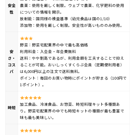
安全
農薬：使用を厳しく制限。ウェブで農薬、化学肥料の使用
性
についての情報を開示。
放射能：国同様の検査基準（幼児食品は国の1/10）
添加物：使用を厳しく制限。安全性が高いもののみ使用。
野菜：野菜宅配業界の中で最も高価格
安
利用料金：入会金・年会費無料
さ・
送料：やや割高であるが、利用金額を工夫することで抑え
コス
ることが可能。おいしっくすくらぶ会員（定期便利用者）
パ
は6,000円以上の注文で送料無料。
ポイント：毎回のお買い物時にポイントが貯まる（100円で
1ポイント）。
加工食品、冷凍食品、お惣菜、時短料理キット多種類あ
時短
り。野菜宅配業界の中でも時短キットの種類が最も豊富で
味も最も美味しい。