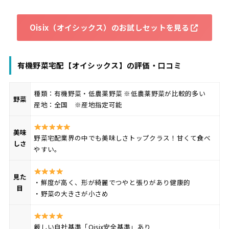
Oisix（オイシックス）のお試しセットを見る
有機野菜宅配【オイシックス】の評価・口コミ
種類：有機野菜・低農薬野菜 ※低農薬野菜が比較的多い
野菜
産地：全国 ※産地指定可能
美味
野菜宅配業界の中でも美味しさトップクラス！甘くて食べ
しさ
やすい。
見た
・鮮度が高く、形が綺麗でつやと張りがあり健康的
目
・野菜の大きさが小さめ
厳しい自社基準「Oisix安全基準」あり