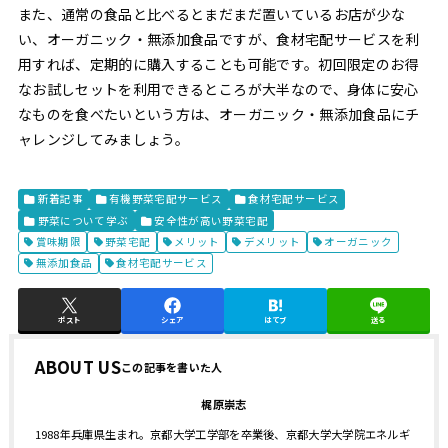
また、通常の食品と比べるとまだまだ置いているお店が少な
い、オーガニック・無添加食品ですが、食材宅配サービスを利
用すれば、定期的に購入することも可能です。初回限定のお得
なお試しセットを利用できるところが大半なので、身体に安心
なものを食べたいという方は、オーガニック・無添加食品にチ
ャレンジしてみましょう。
新着記事
有機野菜宅配サービス
食材宅配サービス
野菜について学ぶ
安全性が高い野菜宅配
賞味期限
野菜宅配
メリット
デメリット
オーガニック
無添加食品
食材宅配サービス
ポスト
シェア
はてブ
送る
ABOUT US
梶原崇志
1988年兵庫県生まれ。京都大学工学部を卒業後、京都大学大学院エネルギ