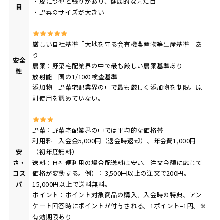
・皮につやと張りがあり、健康的な見た目
目
・野菜のサイズが大きい
厳しい自社基準「大地を守る会有機農産物等生産基準」あ
り
安全
農薬：野菜宅配業界の中で最も厳しい農薬基準あり
性
放射能：国の1/10の検査基準
添加物：野菜宅配業界の中で最も厳しく添加物を制限。原
則使用を認めていない。
野菜：野菜宅配業界の中では平均的な価格帯
利用料：入会金5,000円（退会時返却）、年会費1,000円
安
（初年度無料）
さ・
送料：自社便利用の場合配送料は安い。注文金額に応じて
コス
価格が変動する。例）：3,500円以上の注文で200円。
パ
15,000円以上で送料無料。
ポイント：ポイント対象商品の購入、入会時の特典、アン
ケート回答時にポイントが付与される。1ポイント=1円。※
有効期限あり