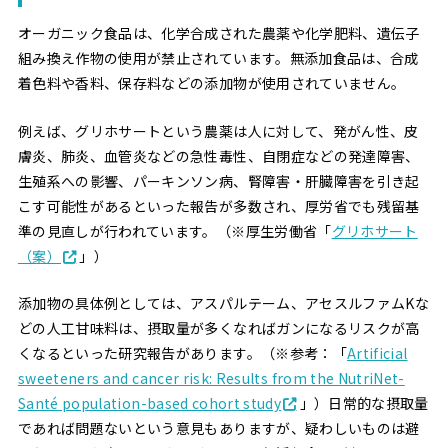
オーガニック食品は、化学合成された農薬や化学肥料、遺伝子
組み換え作物の使用が禁止されています。無添加食品は、合成
着色料や香料、保存料などの添加物が使用されていません。
例えば、グリホサートという農薬は人に対して、発がん性、皮
膚炎、肺炎、血管炎などの急性毒性、自閉症などの発達障害、
生殖系への影響、パーキンソン病、腎障害・肝臓障害を引き起
こす可能性があるといった報告が多数され、厚労省でも残留基
準の見直しが行われています。（※厚生労働省「
グリホサート
（案）
」）
添加物の具体例としては、アスパルテーム、アセスルファムKな
どの人工甘味料は、摂取量が多くなればガンになるリスクが高
くなるといった研究報告があります。（※参考：「
Artificial
sweeteners and cancer risk: Results from the NutriNet-
Santé population-based cohort study
」）日常的な摂取量
であれば問題ないという意見もありますが、疑わしいものは避