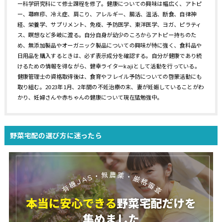
ー科学研究科にて修士課程を修了。健康についての興味は幅広く、アトピ
ー、蕁麻疹、冷え症、肩こり、アレルギー、腸活、温活、断食、自律神
経、栄養学、サプリメント、免疫、予防医学、東洋医学、ヨガ、ピラティ
ス、瞑想など多岐に渡る。自分自身が幼少のころからアトピー持ちのた
め、無添加製品やオーガニック製品についての興味が特に強く、食料品や
日用品を購入するときは、必ず表示成分を確認する。自分が健康であり続
けるための情報を得ながら、健幸ライターkajiとして活動を行っている。
健康管理士の資格取得後は、食育やフレイル予防についての啓蒙活動にも
取り組む。2023年1月、2年間の不妊治療の末、妻が妊娠していることがわ
かり、妊婦さんや赤ちゃんの健康について現在猛勉強中。
野菜宅配の選び方に迷ったら