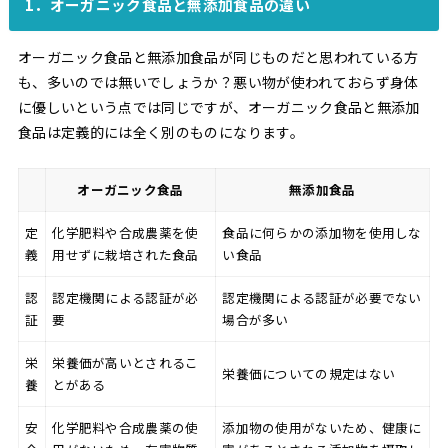
1．オーガニック食品と無添加食品の違い
オーガニック食品と無添加食品が同じものだと思われている方
も、多いのでは無いでしょうか？悪い物が使われておらず身体
に優しいという点では同じですが、オーガニック食品と無添加
食品は定義的には全く別のものになります。
オーガニック食品
無添加食品
定
化学肥料や合成農薬を使
食品に何らかの添加物を使用しな
義
用せずに栽培された食品
い食品
認
認定機関による認証が必
認定機関による認証が必要でない
証
要
場合が多い
栄
栄養価が高いとされるこ
栄養価についての規定はない
養
とがある
安
化学肥料や合成農薬の使
添加物の使用がないため、健康に