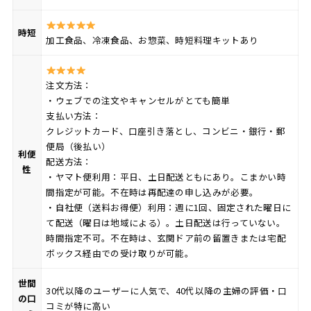
時短
加工食品、冷凍食品、お惣菜、時短料理キットあり
注文方法：
・ウェブでの注文やキャンセルがとても簡単
支払い方法：
クレジットカード、口座引き落とし、コンビニ・銀行・郵
便局（後払い）
利便
配送方法：
性
・ヤマト便利用：平日、土日配送ともにあり。こまかい時
間指定が可能。不在時は再配達の申し込みが必要。
・自社便（送料お得便）利用：週に1回、固定された曜日に
て配送（曜日は地域による）。土日配送は行っていない。
時間指定不可。不在時は、玄関ドア前の留置きまたは宅配
ボックス経由での受け取りが可能。
世間
30代以降のユーザーに人気で、40代以降の主婦の評価・口
の口
コミが特に高い