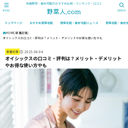
有機野菜・食材宅配のおすすめ比較・ランキング・口コミ
MENU
SEARCH
トップページ
おすすめ野菜宅配
野菜宅配・食材宅配ニュース
野菜宅配・食材
HOME
新着記事
オイシックスの口コミ・評判は？メリット・デメリットやお得な使い方やも
2025.06.04
新着記事
オイシックスの口コミ・評判は？メリット・デメリット
やお得な使い方やも