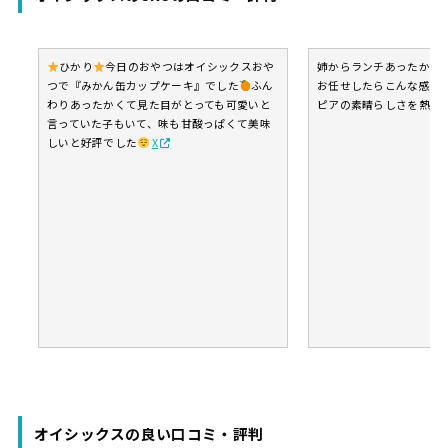
ひかり
今日のおやつはオイシックスおや
姉からランチあったかい
つで『みかん缶カップケーキ』でした
ふん
お任せしたらこんな感じ
わりあったかくて見た目がとっても可愛いと
ピアの素晴らしさを熱弁
言っていた子もいて、味も甘酸っぱくて美味
しいと好評でした
X
オイシックスの良い口コミ・評判