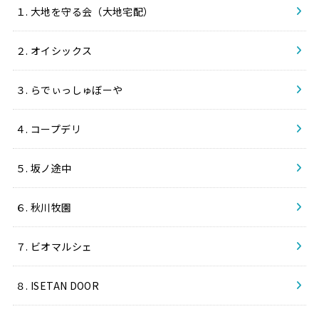
１. 大地を守る会（大地宅配）
２. オイシックス
３. らでぃっしゅぼーや
４. コープデリ
５. 坂ノ途中
６. 秋川牧園
７. ビオマルシェ
８. ISETAN DOOR