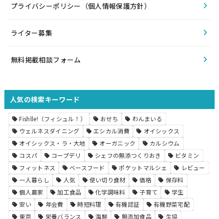
プライバシーポリシー（個人情報保護方針）
ライター募集
無料掲載相談フォーム
人気の検索キーワード
Fishlle!（フィシュル！）
おせち
わんまいる
ウェルネスダイニング
エシカル消費
オイシックス
オイシックス・ラ・大地
オーガニック
カルシウム
コスパ
コープデリ
シェフの無添つくりおき
ビタミン
フィットネス
ベースフード
ポケットマルシェ
レビュー
一人暮らし
人気
使い切り食材
価格
保存料
個人農家
加工食品
化学調味料
子育て
学生
安い
年会費
時短料理
有機認証
有機野菜宅配
東京
栄養バランス
海鮮
無添加食品
生協