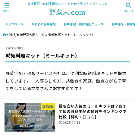
有機野菜・食材宅配のおすすめ比較・ランキング・口コミ
MENU
SEARCH
トップページ
おすすめ野菜宅配
野菜宅配・食材宅配ニュース
野菜宅配・食材
HOME
有機野菜宅配サービス
時短料理キット（ミールキット）
時短料理キット（ミールキット）
野菜宅配・通販サービス各社は、便利な時短料理キットを提供
しています。一人暮らしの方、共働きの家庭、働きながら子育
てをしているママさんにおすすめです！
最も安い人気のミールキットは？おす
新着記事
すめの食材宅配の値段をランキングで
比較【評判・口コミ】
2025.10.11