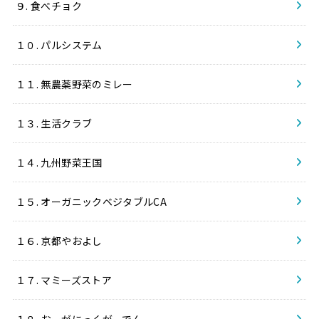
９. 食べチョク
１０. パルシステム
１１. 無農薬野菜のミレー
１３. 生活クラブ
１４. 九州野菜王国
１５. オーガニックベジタブルCA
１６. 京都やおよし
１７. マミーズストア
１８. おーがにっくがーでん