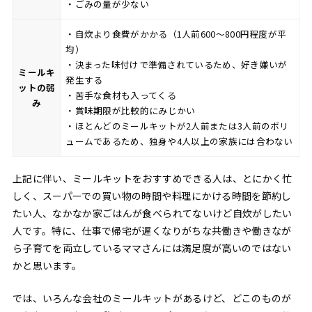
・ごみの量が少ない
・自炊より食費がかかる（1人前600〜800円程度が平
均）
・決まった味付けで準備されているため、好き嫌いが
ミールキ
発生する
ットの弱
・苦手な食材も入ってくる
み
・賞味期限が比較的にみじかい
・ほとんどのミールキットが2人前または3人前のボリ
ュームであるため、独身や4人以上の家族には合わない
上記に伴い、ミールキットをおすすめできる人は、とにかく忙
しく、スーパーでの買い物の時間や料理にかける時間を節約し
たい人、なかなか家ごはんが食べられてないけど自炊がしたい
人です。特に、仕事で帰宅が遅くなりがちな共働きや働きなが
ら子育てを両立しているママさんには満足度が高いのではない
かと思います。
では、いろんな会社のミールキットがあるけど、どこのものが