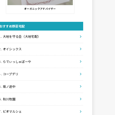
オーガニックアドバイザー
おすすめ野菜宅配
１. 大地を守る会（大地宅配）
２. オイシックス
３. らでぃっしゅぼーや
４. コープデリ
５. 坂ノ途中
６. 秋川牧園
７. ビオマルシェ