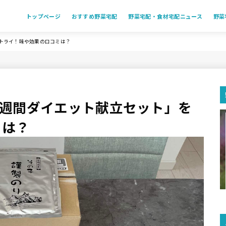
トップページ
おすすめ野菜宅配
野菜宅配・食材宅配ニュース
野菜
をトライ！味や効果の口コミは？
「8週間ダイエット献立セット」を
ミは？