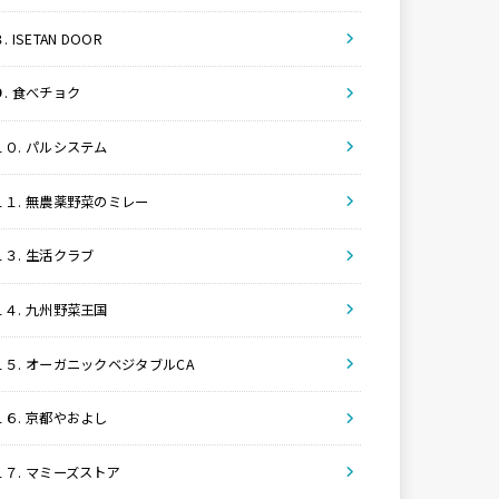
. ISETAN DOOR
９. 食べチョク
１０. パルシステム
１１. 無農薬野菜のミレー
１３. 生活クラブ
１４. 九州野菜王国
１５. オーガニックベジタブルCA
１６. 京都やおよし
１７. マミーズストア