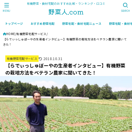
有機野菜・食材宅配のおすすめ比較・ランキング・口コミ
MENU
SEARCH
トップページ
おすすめ野菜宅配
野菜宅配・食材宅配ニュース
野菜宅配・食材
HOME
有機野菜宅配サービス
【らでぃっしゅぼーやの生産者インタビュー】有機野菜の栽培方法をベテラン農家に聞いて
きた！
2018.10.31
有機野菜宅配サービス
【らでぃっしゅぼーやの生産者インタビュー】有機野菜
の栽培方法をベテラン農家に聞いてきた！