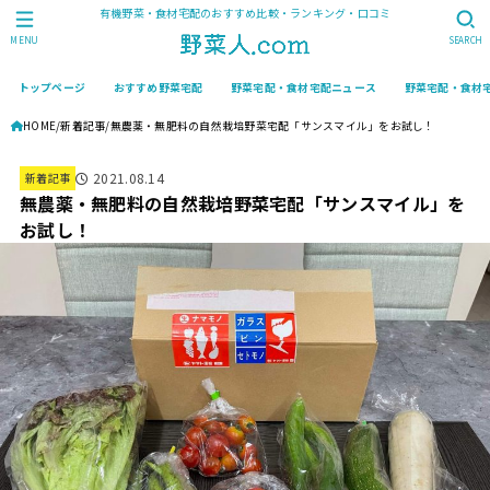
有機野菜・食材宅配のおすすめ比較・ランキング・口コミ
MENU
SEARCH
トップページ
おすすめ野菜宅配
野菜宅配・食材宅配ニュース
野菜宅配・食材
HOME
新着記事
無農薬・無肥料の自然栽培野菜宅配「サンスマイル」をお試し！
2021.08.14
新着記事
無農薬・無肥料の自然栽培野菜宅配「サンスマイル」を
お試し！