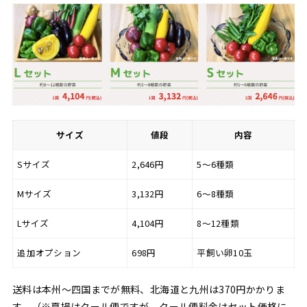
サイズ
値段
内容
Sサイズ
2,646円
5〜6種類
Mサイズ
3,132円
6〜8種類
Lサイズ
4,104円
8〜12種類
追加オプション
698円
平飼い卵10玉
送料は本州〜四国までが無料、北海道と九州は370円かかりま
す。（※夏場はクール便ですが、クール便料金はセット価格に