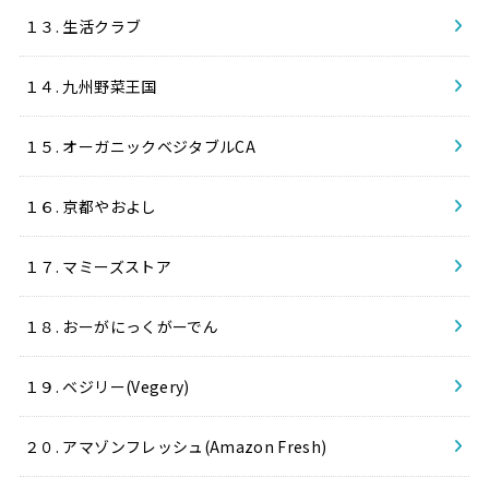
１３. 生活クラブ
１４. 九州野菜王国
１５. オーガニックベジタブルCA
１６. 京都やおよし
１７. マミーズストア
１８. おーがにっくがーでん
１９. ベジリー(Vegery)
２０. アマゾンフレッシュ(Amazon Fresh)