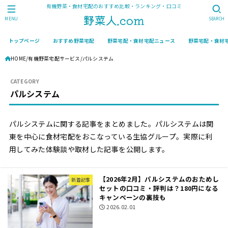
有機野菜・食材宅配のおすすめ比較・ランキング・口コミ
MENU
SEARCH
トップページ
おすすめ野菜宅配
野菜宅配・食材宅配ニュース
野菜宅配・食材
HOME
有機野菜宅配サービス
パルシステム
パルシステム
パルシステムに関する記事をまとめました。パルシステムは関
東を中心に食材宅配をおこなっている生協グループ。実際に利
用してみた体験談や取材した記事を公開します。
【2026年2月】パルシステムのおためし
新着記事
セットの口コミ・評判は？180円になる
キャンペーンの裏技も
2026.02.01