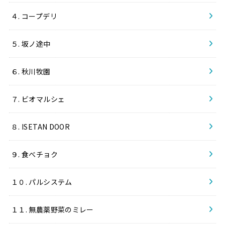
４. コープデリ
５. 坂ノ途中
６. 秋川牧園
７. ビオマルシェ
８. ISETAN DOOR
９. 食べチョク
１０. パルシステム
１１. 無農薬野菜のミレー