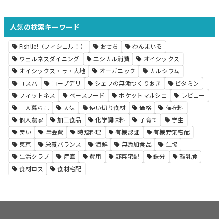
人気の検索キーワード
Fishlle!（フィシュル！）
おせち
わんまいる
ウェルネスダイニング
エシカル消費
オイシックス
オイシックス・ラ・大地
オーガニック
カルシウム
コスパ
コープデリ
シェフの無添つくりおき
ビタミン
フィットネス
ベースフード
ポケットマルシェ
レビュー
一人暮らし
人気
使い切り食材
価格
保存料
個人農家
加工食品
化学調味料
子育て
学生
安い
年会費
時短料理
有機認証
有機野菜宅配
東京
栄養バランス
海鮮
無添加食品
生協
生活クラブ
産直
費用
野菜宅配
鉄分
離乳食
食材ロス
食材宅配