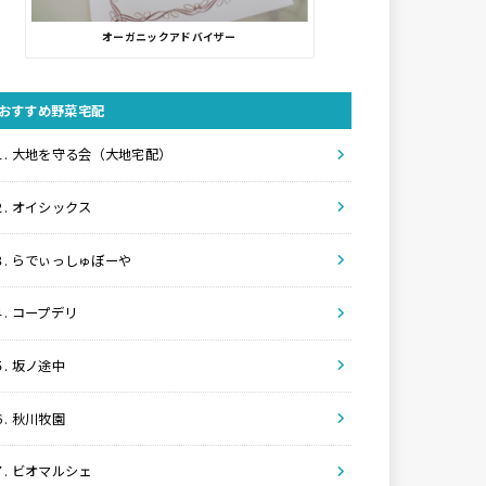
オーガニックアドバイザー
おすすめ野菜宅配
１. 大地を守る会（大地宅配）
２. オイシックス
３. らでぃっしゅぼーや
４. コープデリ
５. 坂ノ途中
６. 秋川牧園
７. ビオマルシェ