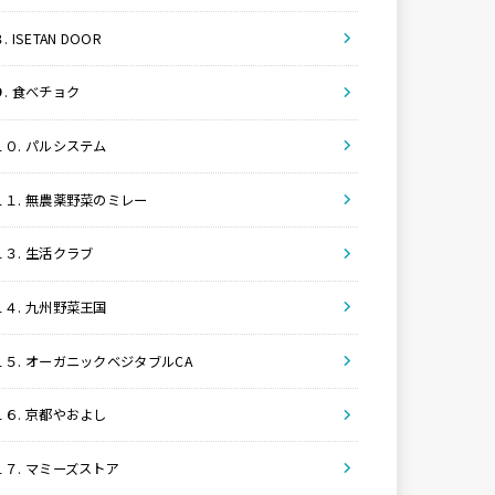
. ISETAN DOOR
９. 食べチョク
１０. パルシステム
１１. 無農薬野菜のミレー
１３. 生活クラブ
１４. 九州野菜王国
１５. オーガニックベジタブルCA
１６. 京都やおよし
１７. マミーズストア