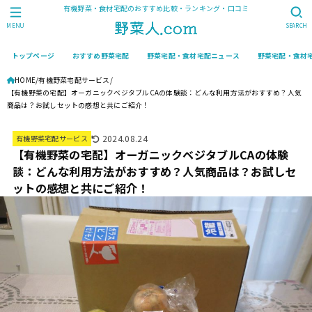
有機野菜・食材宅配のおすすめ比較・ランキング・口コミ
MENU
SEARCH
トップページ
おすすめ野菜宅配
野菜宅配・食材宅配ニュース
野菜宅配・食材
HOME
有機野菜宅配サービス
【有機野菜の宅配】オーガニックベジタブルCAの体験談：どんな利用方法がおすすめ？人気
商品は？お試しセットの感想と共にご紹介！
2024.08.24
有機野菜宅配サービス
【有機野菜の宅配】オーガニックベジタブルCAの体験
談：どんな利用方法がおすすめ？人気商品は？お試しセ
ットの感想と共にご紹介！