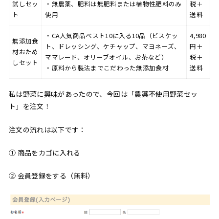
試しセッ
・無農薬、肥料は無肥料または植物性肥料のみ
税＋
ト
使用
送料
・CA人気商品ベスト10に入る10品（ビスケッ
4,980
無添加食
ト、ドレッシング、ケチャップ、マヨネーズ、
円＋
材おため
ママレード、オリーブオイル、お茶など）
税＋
しセット
・原料から製法までこだわった無添加食材
送料
私は野菜に興味があったので、今回は「農薬不使用野菜セッ
ト」を注文！
注文の流れは以下です：
① 商品をカゴに入れる
② 会員登録をする（無料）