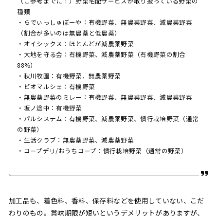
（ご参考までに！）野菜宅配サービスが取り扱っている野菜の
種類
・らでぃっしゅぼーや：有機野菜、無農薬野菜、減農薬野菜
（割合が多いのは無農薬と低農薬）
・オイシックス：ほとんどが減農薬野菜
・大地を守る会：有機野菜、減農薬野菜（有機野菜の割合
88%）
・秋川牧園：有機野菜、無農薬野菜
・ビオマルシェ：有機野菜
・無農薬野菜のミレー：有機野菜、無農薬野菜、減農薬野菜
・坂ノ途中：有機野菜
・パルシステム：有機野菜、減農薬野菜、慣行栽培野菜（通常
の野菜）
・生活クラブ：無農薬野菜、減農薬野菜
・コープデリ/おうちコープ：慣行栽培野菜（通常の野菜）
加工品も、着色料、香料、保存料などを使用していない、こだ
わりのもの。賞味期限が短いというデメリットがありますが、