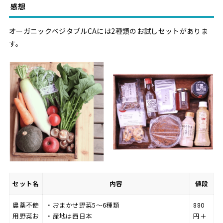
感想
オーガニックベジタブルCAには2種類のお試しセットがありま
す。
セット名
内容
値段
農薬不使
・おまかせ野菜5〜6種類
880
用野菜お
・産地は西日本
円＋