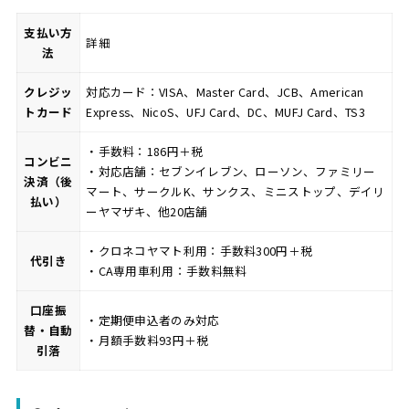
支払い方
詳細
法
クレジッ
対応カード：VISA、Master Card、JCB、American
トカード
Express、NicoS、UFJ Card、DC、MUFJ Card、TS3
・手数料：186円＋税
コンビニ
・対応店舗：セブンイレブン、ローソン、ファミリー
決済（後
マート、サークルK、サンクス、ミニストップ、デイリ
払い）
ーヤマザキ、他20店舗
・クロネコヤマト利用：手数料300円＋税
代引き
・CA専用車利用：手数料無料
口座振
・定期便申込者のみ対応
替・自動
・月額手数料93円＋税
引落