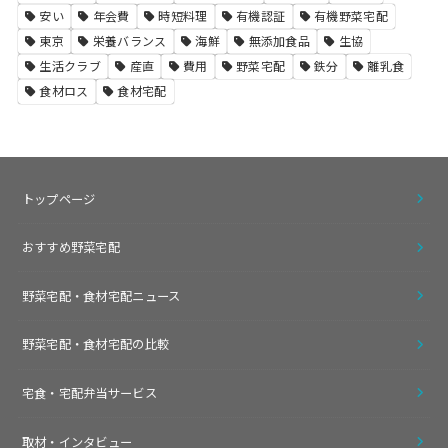
安い
年会費
時短料理
有機認証
有機野菜宅配
東京
栄養バランス
海鮮
無添加食品
生協
生活クラブ
産直
費用
野菜宅配
鉄分
離乳食
食材ロス
食材宅配
トップページ
おすすめ野菜宅配
野菜宅配・食材宅配ニュース
野菜宅配・食材宅配の比較
宅食・宅配弁当サービス
取材・インタビュー