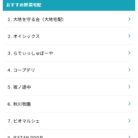
おすすめ野菜宅配
１. 大地を守る会（大地宅配）
２. オイシックス
３. らでぃっしゅぼーや
４. コープデリ
５. 坂ノ途中
６. 秋川牧園
７. ビオマルシェ
８. ISETAN DOOR