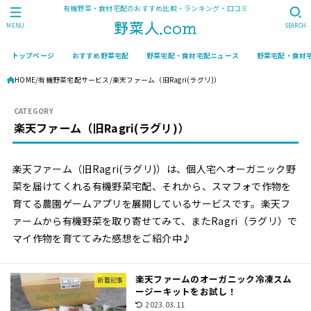
有機野菜・食材宅配のおすすめ比較・ランキング・口コミ
MENU
SEARCH
トップページ
おすすめ野菜宅配
野菜宅配・食材宅配ニュース
野菜宅配・食材
HOME
有機野菜宅配サービス
楽天ファーム（旧Ragri(ラグリ)）
楽天ファーム（旧Ragri(ラグリ)）
楽天ファーム（旧Ragri(ラグリ)）は、個人宅へオーガニック野
菜を届けてくれる有機野菜宅配、それから、スマフォで作物を
育てる農園ゲームアプリを展開しているサービスです。楽天フ
ァームから有機野菜を取り寄せてみて、またRagri（ラグリ）で
マイ作物を育ててみた感想をご紹介中♪
楽天ファームのオーガニック冷凍スム
新着記事
ージーキットをお試し！
2023.03.11