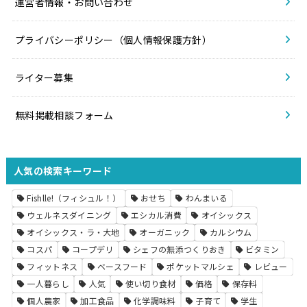
運営者情報・お問い合わせ
プライバシーポリシー（個人情報保護方針）
ライター募集
無料掲載相談フォーム
人気の検索キーワード
Fishlle!（フィシュル！）
おせち
わんまいる
ウェルネスダイニング
エシカル消費
オイシックス
オイシックス・ラ・大地
オーガニック
カルシウム
コスパ
コープデリ
シェフの無添つくりおき
ビタミン
フィットネス
ベースフード
ポケットマルシェ
レビュー
一人暮らし
人気
使い切り食材
価格
保存料
個人農家
加工食品
化学調味料
子育て
学生