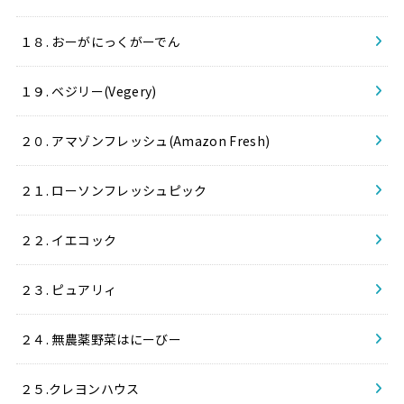
１８. おーがにっくがーでん
１９. ベジリー(Vegery)
２０. アマゾンフレッシュ(Amazon Fresh)
２１. ローソンフレッシュピック
２２. イエコック
２３. ピュアリィ
２４. 無農薬野菜はにーびー
２５.クレヨンハウス