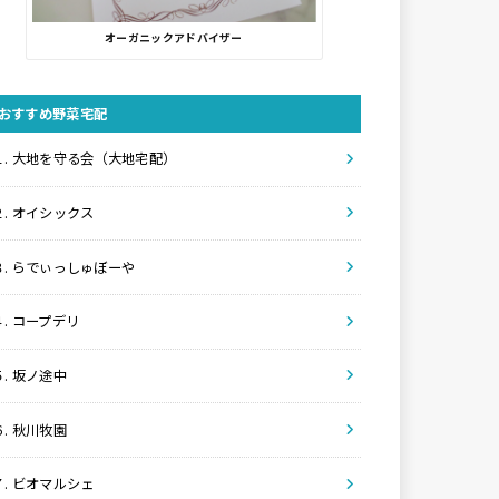
オーガニックアドバイザー
おすすめ野菜宅配
１. 大地を守る会（大地宅配）
２. オイシックス
３. らでぃっしゅぼーや
４. コープデリ
５. 坂ノ途中
６. 秋川牧園
７. ビオマルシェ