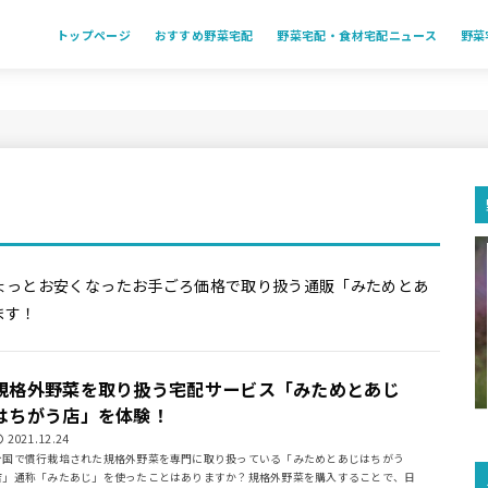
トップページ
おすすめ野菜宅配
野菜宅配・食材宅配ニュース
野菜
ょっとお安くなったお手ごろ価格で取り扱う通販「みためとあ
ます！
規格外野菜を取り扱う宅配サービス「みためとあじ
はちがう店」を体験！
2021.12.24
全国で慣行栽培された規格外野菜を専門に取り扱っている「みためとあじはちがう
店」通称「みたあじ」を使ったことはありますか？規格外野菜を購入することで、日