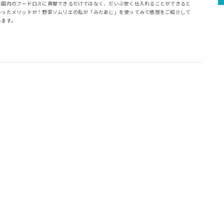
本国内のフードロスに貢献できるだけではなく、だいぶ安く仕入れることができると
いったメリットが！野菜ソムリエの私が「みたあじ」を使ってみて感想をご紹介して
います。