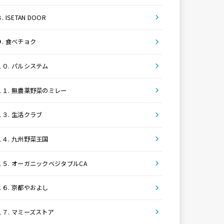
. ISETAN DOOR
９. 食べチョク
１０. パルシステム
１１. 無農薬野菜のミレー
１３. 生活クラブ
１４. 九州野菜王国
１５. オーガニックベジタブルCA
１６. 京都やおよし
１７. マミーズストア