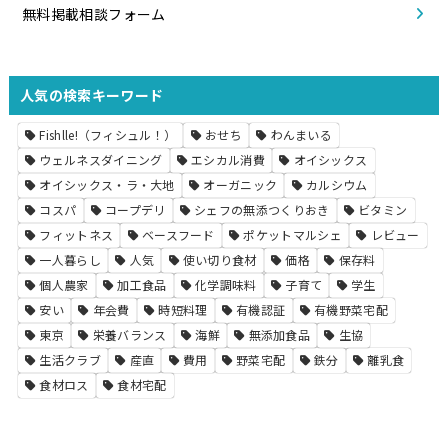
無料掲載相談フォーム
人気の検索キーワード
Fishlle!（フィシュル！）
おせち
わんまいる
ウェルネスダイニング
エシカル消費
オイシックス
オイシックス・ラ・大地
オーガニック
カルシウム
コスパ
コープデリ
シェフの無添つくりおき
ビタミン
フィットネス
ベースフード
ポケットマルシェ
レビュー
一人暮らし
人気
使い切り食材
価格
保存料
個人農家
加工食品
化学調味料
子育て
学生
安い
年会費
時短料理
有機認証
有機野菜宅配
東京
栄養バランス
海鮮
無添加食品
生協
生活クラブ
産直
費用
野菜宅配
鉄分
離乳食
食材ロス
食材宅配