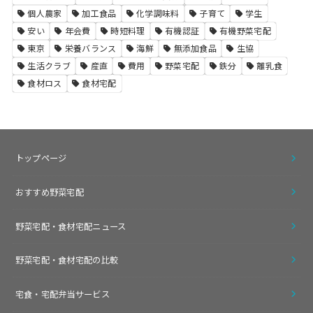
個人農家
加工食品
化学調味料
子育て
学生
安い
年会費
時短料理
有機認証
有機野菜宅配
東京
栄養バランス
海鮮
無添加食品
生協
生活クラブ
産直
費用
野菜宅配
鉄分
離乳食
食材ロス
食材宅配
トップページ
おすすめ野菜宅配
野菜宅配・食材宅配ニュース
野菜宅配・食材宅配の比較
宅食・宅配弁当サービス