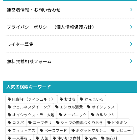
運営者情報・お問い合わせ
プライバシーポリシー（個人情報保護方針）
ライター募集
無料掲載相談フォーム
人気の検索キーワード
Fishlle!（フィシュル！）
おせち
わんまいる
ウェルネスダイニング
エシカル消費
オイシックス
オイシックス・ラ・大地
オーガニック
カルシウム
コスパ
コープデリ
シェフの無添つくりおき
ビタミン
フィットネス
ベースフード
ポケットマルシェ
レビュー
一人暮らし
人気
使い切り食材
価格
保存料