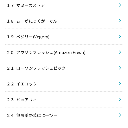
１７. マミーズストア
１８. おーがにっくがーでん
１９. ベジリー(Vegery)
２０. アマゾンフレッシュ(Amazon Fresh)
２１. ローソンフレッシュピック
２２. イエコック
２３. ピュアリィ
２４. 無農薬野菜はにーびー