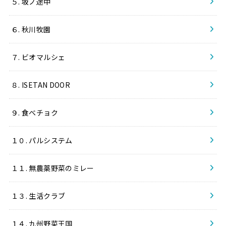
５. 坂ノ途中
６. 秋川牧園
７. ビオマルシェ
８. ISETAN DOOR
９. 食べチョク
１０. パルシステム
１１. 無農薬野菜のミレー
１３. 生活クラブ
１４. 九州野菜王国