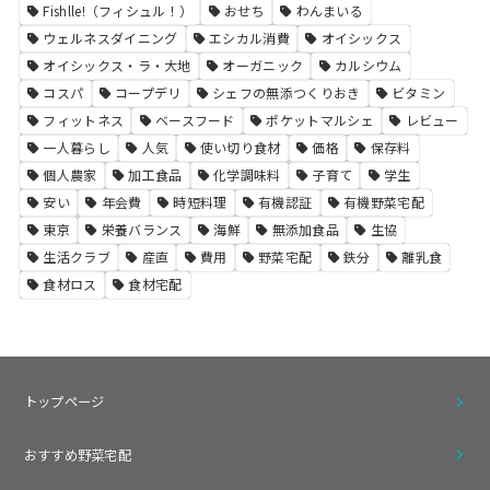
Fishlle!（フィシュル！）
おせち
わんまいる
ウェルネスダイニング
エシカル消費
オイシックス
オイシックス・ラ・大地
オーガニック
カルシウム
コスパ
コープデリ
シェフの無添つくりおき
ビタミン
フィットネス
ベースフード
ポケットマルシェ
レビュー
一人暮らし
人気
使い切り食材
価格
保存料
個人農家
加工食品
化学調味料
子育て
学生
安い
年会費
時短料理
有機認証
有機野菜宅配
東京
栄養バランス
海鮮
無添加食品
生協
生活クラブ
産直
費用
野菜宅配
鉄分
離乳食
食材ロス
食材宅配
トップページ
おすすめ野菜宅配