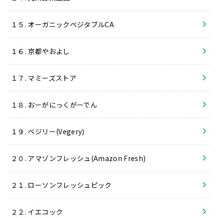
１５. オーガニックベジタブルCA
１６. 京都やおよし
１７. マミーズストア
１８. おーがにっくがーでん
１９. ベジリー(Vegery)
２０. アマゾンフレッシュ(Amazon Fresh)
２１. ローソンフレッシュピック
２２. イエコック