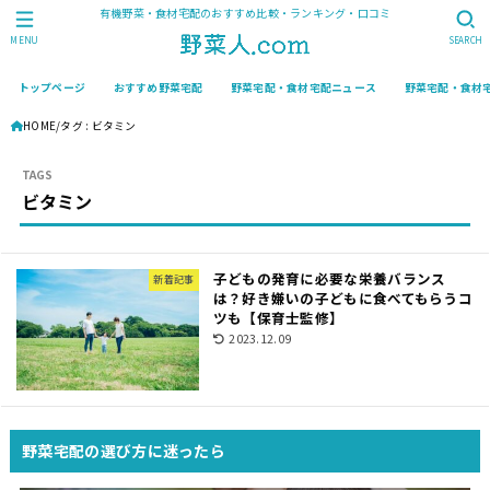
有機野菜・食材宅配のおすすめ比較・ランキング・口コミ
MENU
SEARCH
トップページ
おすすめ野菜宅配
野菜宅配・食材宅配ニュース
野菜宅配・食材
HOME
タグ : ビタミン
ビタミン
子どもの発育に必要な栄養バランス
新着記事
は？好き嫌いの子どもに食べてもらうコ
ツも【保育士監修】
2023.12.09
野菜宅配の選び方に迷ったら