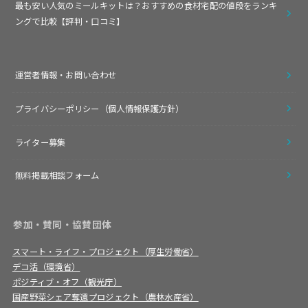
最も安い人気のミールキットは？おすすめの食材宅配の値段をランキ
ングで比較【評判・口コミ】
運営者情報・お問い合わせ
プライバシーポリシー（個人情報保護方針）
ライター募集
無料掲載相談フォーム
参加・賛同・協賛団体
スマート・ライフ・プロジェクト（厚生労働省）
デコ活（環境省）
ポジティブ・オフ（観光庁）
国産野菜シェア奪還プロジェクト（農林水産省）