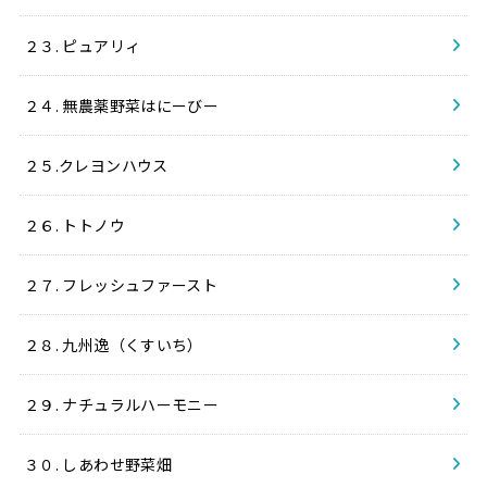
２３. ピュアリィ
２４. 無農薬野菜はにーびー
２５.クレヨンハウス
２６. トトノウ
２７. フレッシュファースト
２８. 九州逸（くすいち）
２９. ナチュラルハーモニー
３０. しあわせ野菜畑