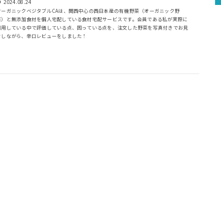
2024.08.24
オーガニックベジタブルCAは、関西中心の西日本産の有機野菜（オーガニック野
菜）と無添加食材を個人宅配している食材宅配サービスです。会員である私が実際に
利用している中で評価している点、困っている点を、注文した野菜を写真付きでお見
せしながら、辛口レビューをしました！