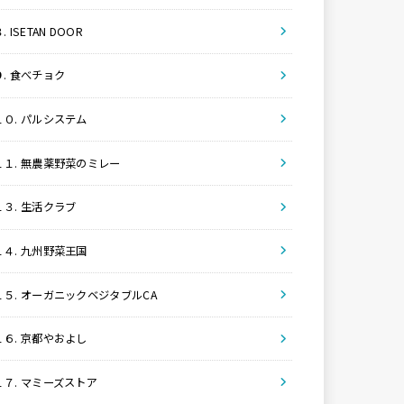
. ISETAN DOOR
９. 食べチョク
１０. パルシステム
１１. 無農薬野菜のミレー
１３. 生活クラブ
１４. 九州野菜王国
１５. オーガニックベジタブルCA
１６. 京都やおよし
１７. マミーズストア