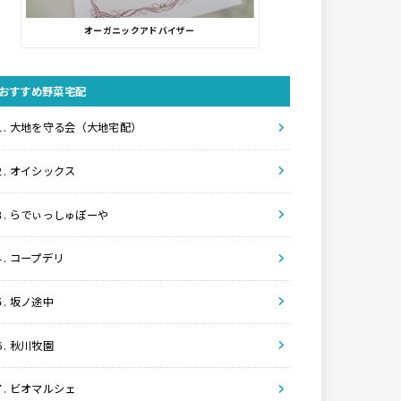
オーガニックアドバイザー
おすすめ野菜宅配
１. 大地を守る会（大地宅配）
２. オイシックス
３. らでぃっしゅぼーや
４. コープデリ
５. 坂ノ途中
６. 秋川牧園
７. ビオマルシェ