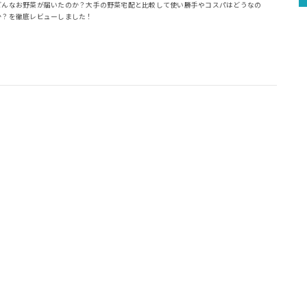
どんなお野菜が届いたのか？大手の野菜宅配と比較して使い勝手やコスパはどうなの
か？を徹底レビューしました！