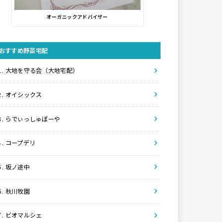
オーガニックアドバイザー
おすすめ野菜宅配
１. 大地を守る会（大地宅配）
２. オイシックス
３. らでぃっしゅぼーや
４. コープデリ
５. 坂ノ途中
６. 秋川牧園
７. ビオマルシェ