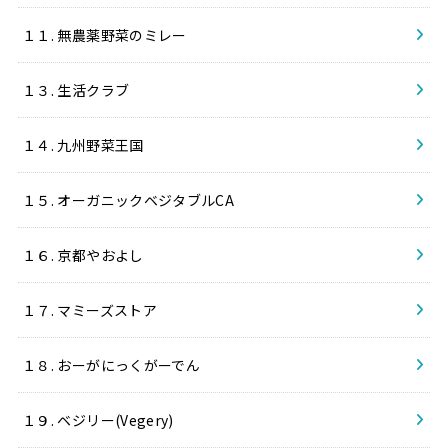
１１. 無農薬野菜のミレー
１３. 生活クラブ
１４. 九州野菜王国
１５. オーガニックベジタブルCA
１６. 京都やおよし
１７. マミーズストア
１８. おーがにっくがーでん
１９. ベジリー(Vegery)