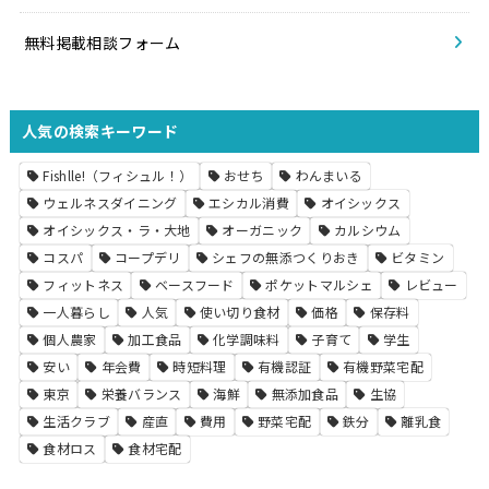
無料掲載相談フォーム
人気の検索キーワード
Fishlle!（フィシュル！）
おせち
わんまいる
ウェルネスダイニング
エシカル消費
オイシックス
オイシックス・ラ・大地
オーガニック
カルシウム
コスパ
コープデリ
シェフの無添つくりおき
ビタミン
フィットネス
ベースフード
ポケットマルシェ
レビュー
一人暮らし
人気
使い切り食材
価格
保存料
個人農家
加工食品
化学調味料
子育て
学生
安い
年会費
時短料理
有機認証
有機野菜宅配
東京
栄養バランス
海鮮
無添加食品
生協
生活クラブ
産直
費用
野菜宅配
鉄分
離乳食
食材ロス
食材宅配