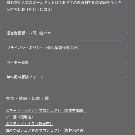
最も安い人気のミールキットは？おすすめの食材宅配の値段をランキ
ングで比較【評判・口コミ】
運営者情報・お問い合わせ
プライバシーポリシー（個人情報保護方針）
ライター募集
無料掲載相談フォーム
参加・賛同・協賛団体
スマート・ライフ・プロジェクト（厚生労働省）
デコ活（環境省）
ポジティブ・オフ（観光庁）
国産野菜シェア奪還プロジェクト（農林水産省）