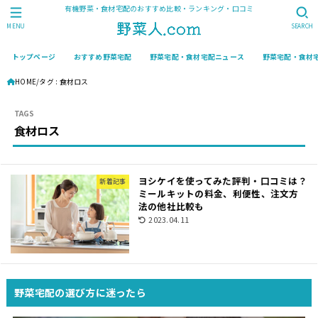
有機野菜・食材宅配のおすすめ比較・ランキング・口コミ
MENU
SEARCH
トップページ
おすすめ野菜宅配
野菜宅配・食材宅配ニュース
野菜宅配・食材
HOME
タグ : 食材ロス
食材ロス
ヨシケイを使ってみた評判・口コミは？
新着記事
ミールキットの料金、利便性、注文方
法の他社比較も
2023.04.11
野菜宅配の選び方に迷ったら