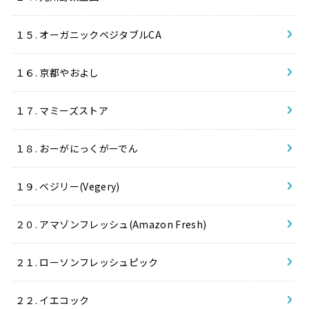
１５. オーガニックベジタブルCA
１６. 京都やおよし
１７. マミーズストア
１８. おーがにっくがーでん
１９. ベジリー(Vegery)
２０. アマゾンフレッシュ(Amazon Fresh)
２１. ローソンフレッシュピック
２２. イエコック