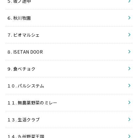
５. 坂ノ途中
６. 秋川牧園
７. ビオマルシェ
８. ISETAN DOOR
９. 食べチョク
１０. パルシステム
１１. 無農薬野菜のミレー
１３. 生活クラブ
１４. 九州野菜王国