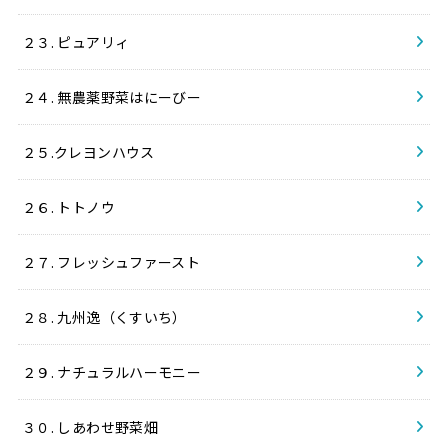
２３. ピュアリィ
２４. 無農薬野菜はにーびー
２５.クレヨンハウス
２６. トトノウ
２７. フレッシュファースト
２８. 九州逸（くすいち）
２９. ナチュラルハーモニー
３０. しあわせ野菜畑