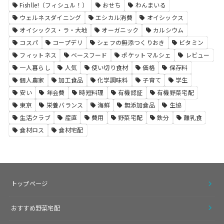
Fishlle!（フィシュル！）
おせち
わんまいる
ウェルネスダイニング
エシカル消費
オイシックス
オイシックス・ラ・大地
オーガニック
カルシウム
コスパ
コープデリ
シェフの無添つくりおき
ビタミン
フィットネス
ベースフード
ポケットマルシェ
レビュー
一人暮らし
人気
使い切り食材
価格
保存料
個人農家
加工食品
化学調味料
子育て
学生
安い
年会費
時短料理
有機認証
有機野菜宅配
東京
栄養バランス
海鮮
無添加食品
生協
生活クラブ
産直
費用
野菜宅配
鉄分
離乳食
食材ロス
食材宅配
トップページ
おすすめ野菜宅配