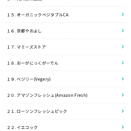
１５. オーガニックベジタブルCA
１６. 京都やおよし
１７. マミーズストア
１８. おーがにっくがーでん
１９. ベジリー(Vegery)
２０. アマゾンフレッシュ(Amazon Fresh)
２１. ローソンフレッシュピック
２２. イエコック