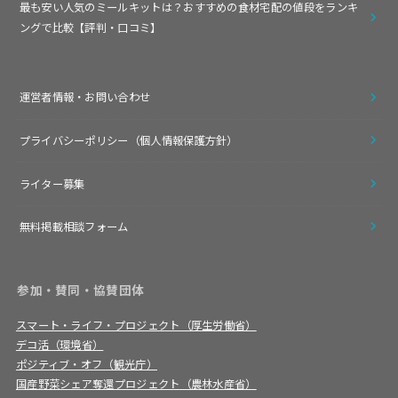
最も安い人気のミールキットは？おすすめの食材宅配の値段をランキ
ングで比較【評判・口コミ】
運営者情報・お問い合わせ
プライバシーポリシー（個人情報保護方針）
ライター募集
無料掲載相談フォーム
参加・賛同・協賛団体
スマート・ライフ・プロジェクト（厚生労働省）
デコ活（環境省）
ポジティブ・オフ（観光庁）
国産野菜シェア奪還プロジェクト（農林水産省）