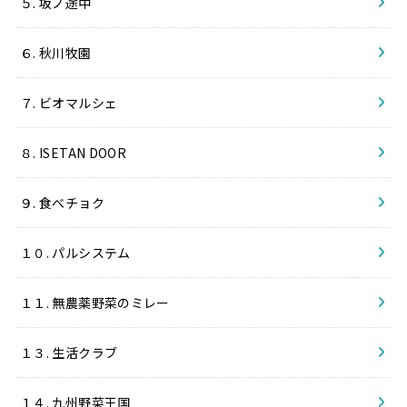
５. 坂ノ途中
６. 秋川牧園
７. ビオマルシェ
８. ISETAN DOOR
９. 食べチョク
１０. パルシステム
１１. 無農薬野菜のミレー
１３. 生活クラブ
１４. 九州野菜王国