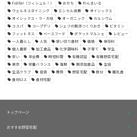
Fishlle!（フィシュル！）
おせち
わんまいる
ウェルネスダイニング
エシカル消費
オイシックス
オイシックス・ラ・大地
オーガニック
カルシウム
コスパ
コープデリ
シェフの無添つくりおき
ビタミン
フィットネス
ベースフード
ポケットマルシェ
レビュー
一人暮らし
人気
使い切り食材
価格
保存料
個人農家
加工食品
化学調味料
子育て
学生
安い
年会費
時短料理
有機認証
有機野菜宅配
東京
栄養バランス
海鮮
無添加食品
生協
生活クラブ
産直
費用
野菜宅配
鉄分
離乳食
食材ロス
食材宅配
トップページ
おすすめ野菜宅配