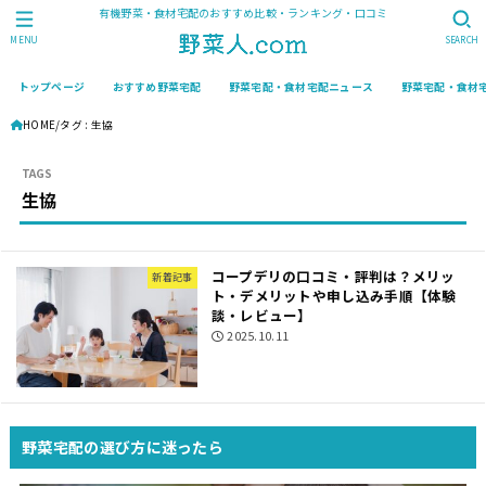
有機野菜・食材宅配のおすすめ比較・ランキング・口コミ
MENU
SEARCH
トップページ
おすすめ野菜宅配
野菜宅配・食材宅配ニュース
野菜宅配・食材
HOME
タグ : 生協
生協
コープデリの口コミ・評判は？メリッ
新着記事
ト・デメリットや申し込み手順【体験
談・レビュー】
2025.10.11
野菜宅配の選び方に迷ったら