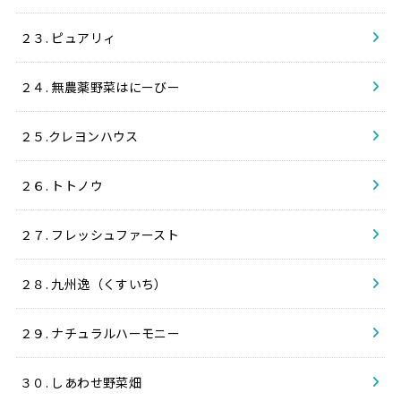
２３. ピュアリィ
２４. 無農薬野菜はにーびー
２５.クレヨンハウス
２６. トトノウ
２７. フレッシュファースト
２８. 九州逸（くすいち）
２９. ナチュラルハーモニー
３０. しあわせ野菜畑