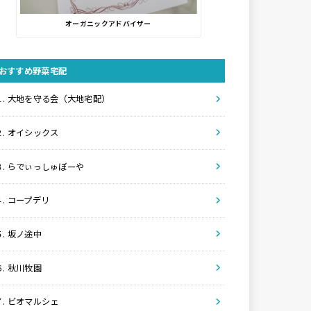
オーガニックアドバイザー
おすすめ野菜宅配
１. 大地を守る会（大地宅配）
２. オイシックス
３. らでぃっしゅぼーや
４. コープデリ
５. 坂ノ途中
６. 秋川牧園
７. ビオマルシェ