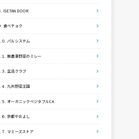
. ISETAN DOOR
９. 食べチョク
１０. パルシステム
１１. 無農薬野菜のミレー
１３. 生活クラブ
１４. 九州野菜王国
１５. オーガニックベジタブルCA
１６. 京都やおよし
１７. マミーズストア