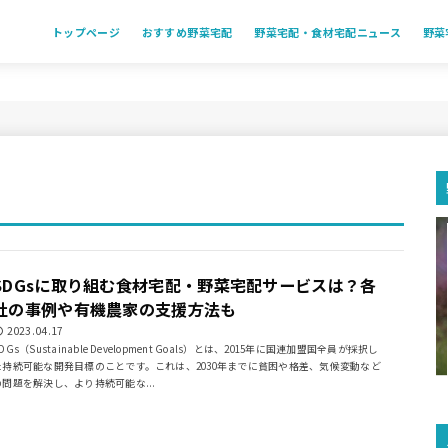
トップページ
おすすめ野菜宅配
野菜宅配・食材宅配ニュース
野菜
SDGsに取り組む食材宅配・野菜宅配サービスは？各
社の事例や有機農家の支援方法も
2023.04.17
DGs（Sustainable Development Goals）とは、2015年に国連加盟国全員が採択し
た持続可能な開発目標のことです。これは、2030年までに貧困や格差、気候変動など
の問題を解決し、より持続可能な...