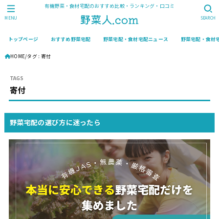
有機野菜・食材宅配のおすすめ比較・ランキング・口コミ
MENU
SEARCH
トップページ
おすすめ野菜宅配
野菜宅配・食材宅配ニュース
野菜宅配・食材
HOME
タグ : 寄付
寄付
野菜宅配の選び方に迷ったら