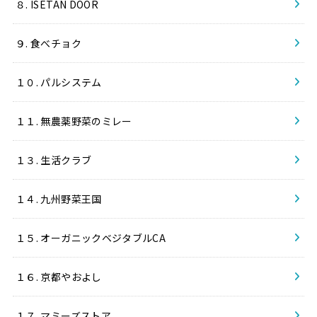
８. ISETAN DOOR
９. 食べチョク
１０. パルシステム
１１. 無農薬野菜のミレー
１３. 生活クラブ
１４. 九州野菜王国
１５. オーガニックベジタブルCA
１６. 京都やおよし
１７. マミーズストア