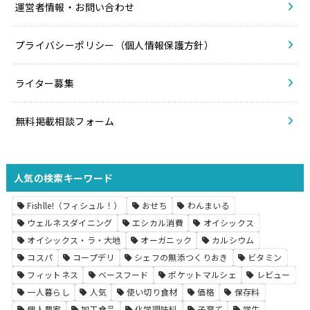
運営者情報・お問い合わせ
プライバシーポリシー（個人情報保護方針）
ライター募集
無料掲載相談フォーム
人気の検索キーワード
Fishlle!（フィシュル！）
おせち
わんまいる
ウェルネスダイニング
エシカル消費
オイシックス
オイシックス・ラ・大地
オーガニック
カルシウム
コスパ
コープデリ
シェフの無添つくりおき
ビタミン
フィットネス
ベースフード
ポケットマルシェ
レビュー
一人暮らし
人気
使い切り食材
価格
保存料
個人農家
加工食品
化学調味料
子育て
学生