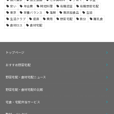
安い
年会費
時短料理
有機認証
有機野菜宅配
東京
栄養バランス
海鮮
無添加食品
生協
生活クラブ
産直
費用
野菜宅配
鉄分
離乳食
食材ロス
食材宅配
トップページ
おすすめ野菜宅配
野菜宅配・食材宅配ニュース
野菜宅配・食材宅配の比較
宅食・宅配弁当サービス