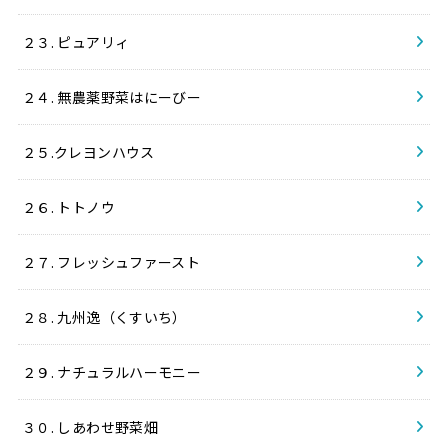
２３. ピュアリィ
２４. 無農薬野菜はにーびー
２５.クレヨンハウス
２６. トトノウ
２７. フレッシュファースト
２８. 九州逸（くすいち）
２９. ナチュラルハーモニー
３０. しあわせ野菜畑