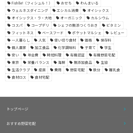
Fishlle!（フィシュル！）
おせち
わんまいる
ウェルネスダイニング
エシカル消費
オイシックス
オイシックス・ラ・大地
オーガニック
カルシウム
コスパ
コープデリ
シェフの無添つくりおき
ビタミン
フィットネス
ベースフード
ポケットマルシェ
レビュー
一人暮らし
人気
使い切り食材
価格
保存料
個人農家
加工食品
化学調味料
子育て
学生
安い
年会費
時短料理
有機認証
有機野菜宅配
東京
栄養バランス
海鮮
無添加食品
生協
生活クラブ
産直
費用
野菜宅配
鉄分
離乳食
食材ロス
食材宅配
トップページ
おすすめ野菜宅配