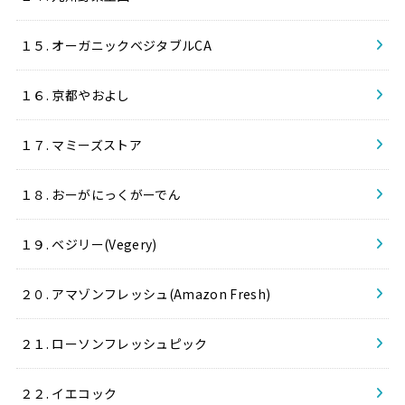
１５. オーガニックベジタブルCA
１６. 京都やおよし
１７. マミーズストア
１８. おーがにっくがーでん
１９. ベジリー(Vegery)
２０. アマゾンフレッシュ(Amazon Fresh)
２１. ローソンフレッシュピック
２２. イエコック