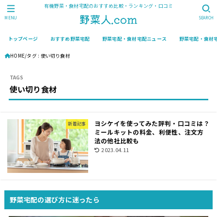
有機野菜・食材宅配のおすすめ比較・ランキング・口コミ
MENU
SEARCH
トップページ
おすすめ野菜宅配
野菜宅配・食材宅配ニュース
野菜宅配・食材
HOME
タグ : 使い切り食材
使い切り食材
ヨシケイを使ってみた評判・口コミは？
新着記事
ミールキットの料金、利便性、注文方
法の他社比較も
2023.04.11
野菜宅配の選び方に迷ったら