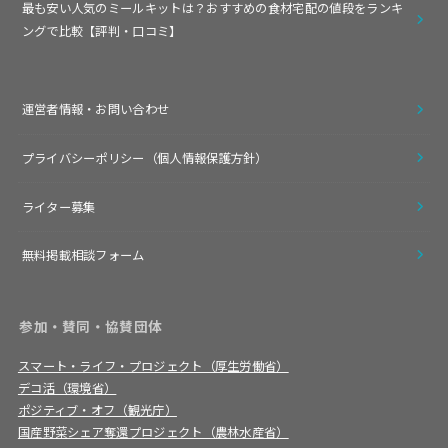
最も安い人気のミールキットは？おすすめの食材宅配の値段をランキ
ングで比較【評判・口コミ】
運営者情報・お問い合わせ
プライバシーポリシー（個人情報保護方針）
ライター募集
無料掲載相談フォーム
参加・賛同・協賛団体
スマート・ライフ・プロジェクト（厚生労働省）
デコ活（環境省）
ポジティブ・オフ（観光庁）
国産野菜シェア奪還プロジェクト（農林水産省）