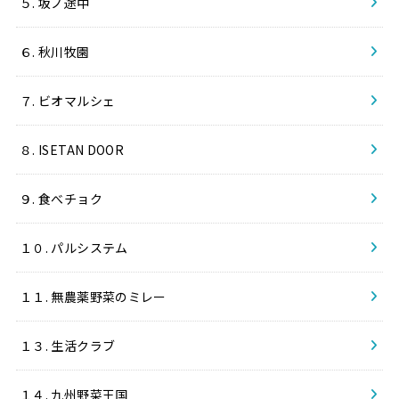
５. 坂ノ途中
６. 秋川牧園
７. ビオマルシェ
８. ISETAN DOOR
９. 食べチョク
１０. パルシステム
１１. 無農薬野菜のミレー
１３. 生活クラブ
１４. 九州野菜王国