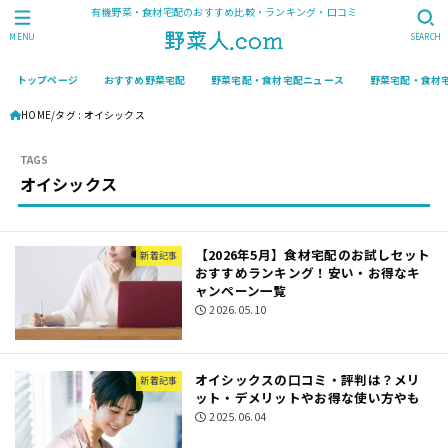
有機野菜・食材宅配のおすすめ比較・ランキング・口コミ
MENU
SEARCH
トップページ
おすすめ野菜宅配
野菜宅配・食材宅配ニュース
野菜宅配・食材
HOME
タグ : オイシックス
オイシックス
【2026年5月】食材宅配のお試しセット
新着記事
おすすめランキング！安い・お得なキ
ャンペーン一覧
2026.05.10
オイシックスの口コミ・評判は？メリ
新着記事
ット・デメリットやお得な使い方やも
2025.06.04