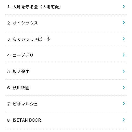
１. 大地を守る会（大地宅配）
２. オイシックス
３. らでぃっしゅぼーや
４. コープデリ
５. 坂ノ途中
６. 秋川牧園
７. ビオマルシェ
８. ISETAN DOOR