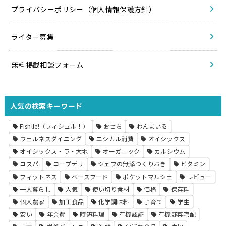
プライバシーポリシー（個人情報保護方針）
ライター募集
無料掲載相談フォーム
人気の検索キーワード
Fishlle!（フィシュル！）
おせち
わんまいる
ウェルネスダイニング
エシカル消費
オイシックス
オイシックス・ラ・大地
オーガニック
カルシウム
コスパ
コープデリ
シェフの無添つくりおき
ビタミン
フィットネス
ベースフード
ポケットマルシェ
レビュー
一人暮らし
人気
使い切り食材
価格
保存料
個人農家
加工食品
化学調味料
子育て
学生
安い
年会費
時短料理
有機認証
有機野菜宅配