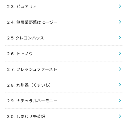
２３. ピュアリィ
２４. 無農薬野菜はにーびー
２５.クレヨンハウス
２６. トトノウ
２７. フレッシュファースト
２８. 九州逸（くすいち）
２９. ナチュラルハーモニー
３０. しあわせ野菜畑