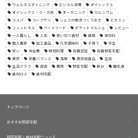
ウェルネスダイニング
エシカル消費
オイシックス
オイシックス・ラ・大地
オーガニック
カルシウム
コスパ
コープデリ
シェフの無添つくりおき
ビタミン
フィットネス
ベースフード
ポケットマルシェ
レビュー
一人暮らし
人気
使い切り食材
価格
保存料
個人農家
加工食品
化学調味料
子育て
学生
安い
年会費
時短料理
有機認証
有機野菜宅配
東京
栄養バランス
海鮮
無添加食品
生協
生活クラブ
産直
費用
野菜宅配
鉄分
離乳食
食材ロス
食材宅配
トップページ
おすすめ野菜宅配
野菜宅配・食材宅配ニュース