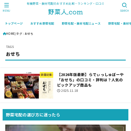
有機野菜・食材宅配のおすすめ比較・ランキング・口コミ
MENU
SEARCH
トップページ
おすすめ野菜宅配
野菜宅配・食材宅配ニュース
野菜宅配・食材
HOME
タグ : おせち
おせち
【2026年版最新】らでぃっしゅぼーや
新着記事
「おせち」の口コミ・評判は？人気の
ピックアップ商品も
2025.11.18
野菜宅配の選び方に迷ったら