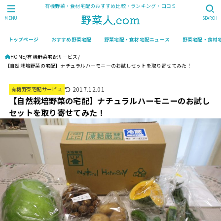
有機野菜・食材宅配のおすすめ比較・ランキング・口コミ
MENU
SEARCH
トップページ
おすすめ野菜宅配
野菜宅配・食材宅配ニュース
野菜宅配・食材
HOME
有機野菜宅配サービス
【自然栽培野菜の宅配】ナチュラルハーモニーのお試しセットを取り寄せてみた！
2017.12.01
有機野菜宅配サービス
【自然栽培野菜の宅配】ナチュラルハーモニーのお試し
セットを取り寄せてみた！