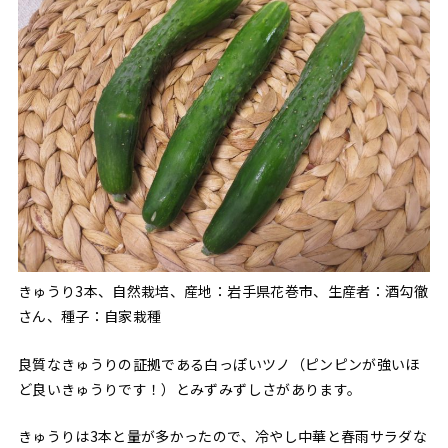
きゅうり3本、自然栽培、産地：岩手県花巻市、生産者：酒勾徹
さん、種子：自家栽種
良質なきゅうりの証拠である白っぽいツノ（ピンピンが強いほ
ど良いきゅうりです！）とみずみずしさがあります。
きゅうりは3本と量が多かったので、冷やし中華と春雨サラダな