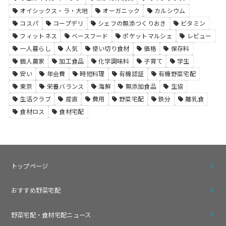
オイシックス・ラ・大地
オーガニック
カルシウム
コスパ
コープデリ
シェフの無添つくりおき
ビタミン
フィットネス
ベースフード
ポケットマルシェ
レビュー
一人暮らし
人気
使い切り食材
価格
保存料
個人農家
加工食品
化学調味料
子育て
学生
安い
年会費
時短料理
有機認証
有機野菜宅配
東京
栄養バランス
海鮮
無添加食品
生協
生活クラブ
産直
費用
野菜宅配
鉄分
離乳食
食材ロス
食材宅配
トップページ
おすすめ野菜宅配
野菜宅配・食材宅配ニュース