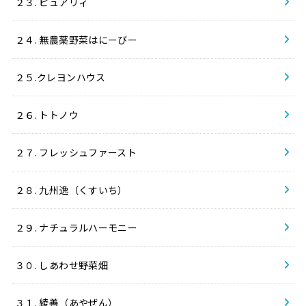
２３. ピュアリィ
２４. 無農薬野菜はにーびー
２５.クレヨンハウス
２６. トトノウ
２７. フレッシュファースト
２８. 九州逸（くすいち）
２９. ナチュラルハーモニー
３０. しあわせ野菜畑
３１. 綾善（あやぜん）