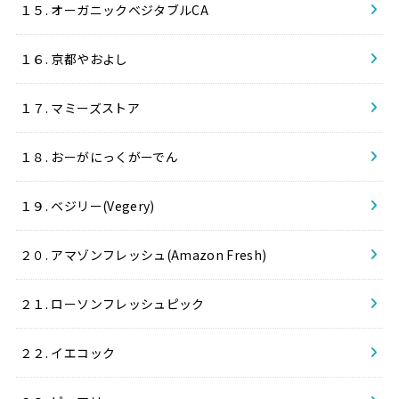
１５. オーガニックベジタブルCA
１６. 京都やおよし
１７. マミーズストア
１８. おーがにっくがーでん
１９. ベジリー(Vegery)
２０. アマゾンフレッシュ(Amazon Fresh)
２１. ローソンフレッシュピック
２２. イエコック