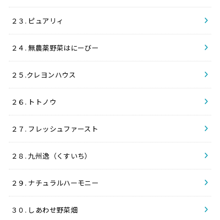
２３. ピュアリィ
２４. 無農薬野菜はにーびー
２５.クレヨンハウス
２６. トトノウ
２７. フレッシュファースト
２８. 九州逸（くすいち）
２９. ナチュラルハーモニー
３０. しあわせ野菜畑