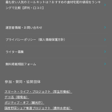
最も安い人気のミールキットは？おすすめの食材宅配の値段をランキ
ングで比較【評判・口コミ】
運営者情報・お問い合わせ
プライバシーポリシー（個人情報保護方針）
ライター募集
無料掲載相談フォーム
参加・賛同・協賛団体
スマート・ライフ・プロジェクト（厚生労働省）
デコ活（環境省）
ポジティブ・オフ（観光庁）
国産野菜シェア奪還プロジェクト（農林水産省）