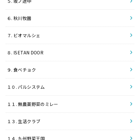
５. 坂ノ途中
６. 秋川牧園
７. ビオマルシェ
８. ISETAN DOOR
９. 食べチョク
１０. パルシステム
１１. 無農薬野菜のミレー
１３. 生活クラブ
１４. 九州野菜王国