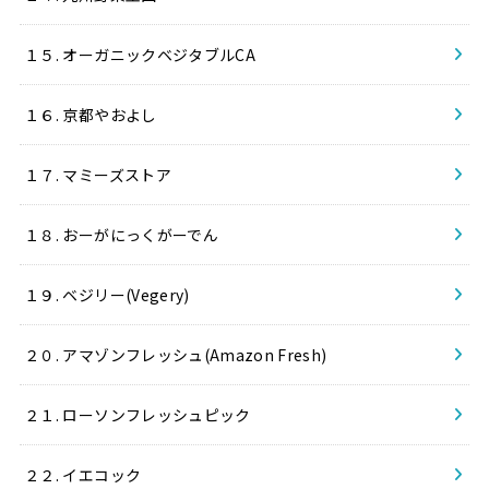
１５. オーガニックベジタブルCA
１６. 京都やおよし
１７. マミーズストア
１８. おーがにっくがーでん
１９. ベジリー(Vegery)
２０. アマゾンフレッシュ(Amazon Fresh)
２１. ローソンフレッシュピック
２２. イエコック