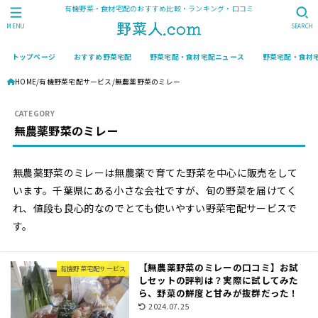
有機野菜・食材宅配のおすすめ比較・ランキング・口コミ
MENU
SEARCH
トップページ
おすすめ野菜宅配
野菜宅配・食材宅配ニュース
野菜宅配・食材
HOME
有機野菜宅配サービス
無農薬野菜のミレー
無農薬野菜のミレー
無農薬野菜のミレーは無農薬で育てた野菜を中心に販売をして
います。千葉県にある小さな会社ですが、旬の野菜を届けてく
れ、値段も良心的なのでとても使いやすい野菜宅配サービスで
す。
【無農薬野菜のミレーの口コミ】お試
有機野菜宅配サービス
しセットの評判は？実際に試してみた
ら、野菜の鮮度と甘みが抜群だった！
2024.07.25