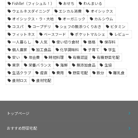
Fishlle!（フィシュル！）
おせち
わんまいる
ウェルネスダイニング
エシカル消費
オイシックス
オイシックス・ラ・大地
オーガニック
カルシウム
コスパ
コープデリ
シェフの無添つくりおき
ビタミン
フィットネス
ベースフード
ポケットマルシェ
レビュー
一人暮らし
人気
使い切り食材
価格
保存料
個人農家
加工食品
化学調味料
子育て
学生
安い
年会費
時短料理
有機認証
有機野菜宅配
東京
栄養バランス
海鮮
無添加食品
生協
生活クラブ
産直
費用
野菜宅配
鉄分
離乳食
食材ロス
食材宅配
トップページ
おすすめ野菜宅配