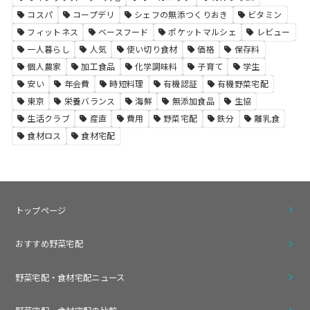
コスパ
コープデリ
シェフの無添つくりおき
ビタミン
フィットネス
ベースフード
ポケットマルシェ
レビュー
一人暮らし
人気
使い切り食材
価格
保存料
個人農家
加工食品
化学調味料
子育て
学生
安い
年会費
時短料理
有機認証
有機野菜宅配
東京
栄養バランス
海鮮
無添加食品
生協
生活クラブ
産直
費用
野菜宅配
鉄分
離乳食
食材ロス
食材宅配
トップページ
おすすめ野菜宅配
野菜宅配・食材宅配ニュース