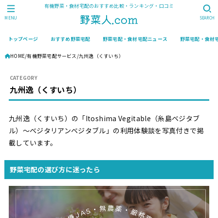
有機野菜・食材宅配のおすすめ比較・ランキング・口コミ
MENU
SEARCH
トップページ
おすすめ野菜宅配
野菜宅配・食材宅配ニュース
野菜宅配・食材
HOME
有機野菜宅配サービス
九州逸（くすいち）
九州逸（くすいち）
九州逸（くすいち）の「Itoshima Vegitable（糸島ベジタブ
ル）〜ベジタリアンベジタブル」の利用体験談を写真付きで掲
載しています。
野菜宅配の選び方に迷ったら