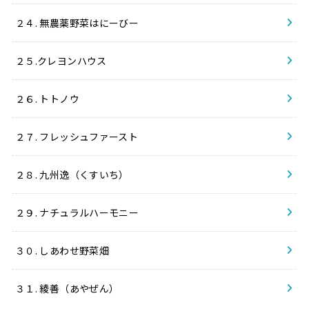
２４. 無農薬野菜はにーびー
２５.クレヨンハウス
２６. トトノウ
２７. フレッシュファースト
２８. 九州逸（くすいち）
２９. ナチュラルハーモニー
３０. しあわせ野菜畑
３１. 綾善（あやぜん）