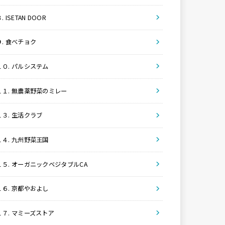
. ISETAN DOOR
９. 食べチョク
１０. パルシステム
１１. 無農薬野菜のミレー
１３. 生活クラブ
１４. 九州野菜王国
１５. オーガニックベジタブルCA
１６. 京都やおよし
１７. マミーズストア