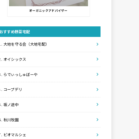
オーガニックアドバイザー
おすすめ野菜宅配
１. 大地を守る会（大地宅配）
２. オイシックス
３. らでぃっしゅぼーや
４. コープデリ
５. 坂ノ途中
６. 秋川牧園
７. ビオマルシェ