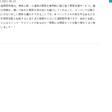
2021.06.13
三浦野菜市場は、神奈川県・三浦市の野菜を専門的に取り扱う野菜宅配サービス。最
大の特徴は、朝一で採れた野菜を次の日にお届けしてくれること、スーパーでは取り
扱いがない珍しい野菜も購入ができることです。オイシックスや大地を守る会などの
大手野菜宅配と比較するとまだまだ規模が小さい三浦野菜市場ですが、他社と比較し
てどんなメリット・デメリットがあるのか？実際にお野菜セットを取り寄せてみて検
証しました！！