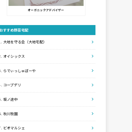
オーガニックアドバイザー
おすすめ野菜宅配
１. 大地を守る会（大地宅配）
２. オイシックス
３. らでぃっしゅぼーや
４. コープデリ
５. 坂ノ途中
６. 秋川牧園
７. ビオマルシェ