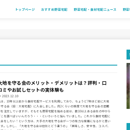
トップページ
おすすめ野菜宅配
野菜宅配・食材宅配ニュース
野菜
大地を守る会のメリット・デメリットは？評判・口
コミやお試しセットの実体験も
2023.12.10
私は、10年以上前から食材宅配サービスを利用しており、ちょうど7年ほど前に大地
を守る会（旧：大地宅配）に入会しました。月2くらいの頻度で大地を守る会の定期
便を注文していますが、そもそも野菜宅配を始める前は、数10以上ある会社の中から
どこを選べばいいんだろう・・・といろいろと悩んでいました。これから食材宅配に
入会をしたい！という方は、大手の大地を守る会が一つの有力な候補になるかと思い
ます。しかし、「大地を守る会は他社とどう違うの」「美味しさ、安全性、コスパ、