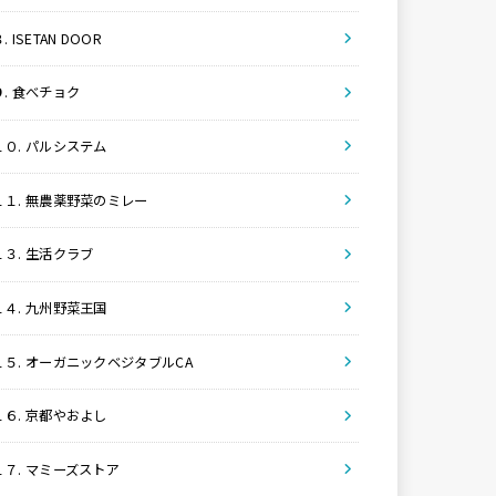
. ISETAN DOOR
９. 食べチョク
１０. パルシステム
１１. 無農薬野菜のミレー
１３. 生活クラブ
１４. 九州野菜王国
１５. オーガニックベジタブルCA
１６. 京都やおよし
１７. マミーズストア