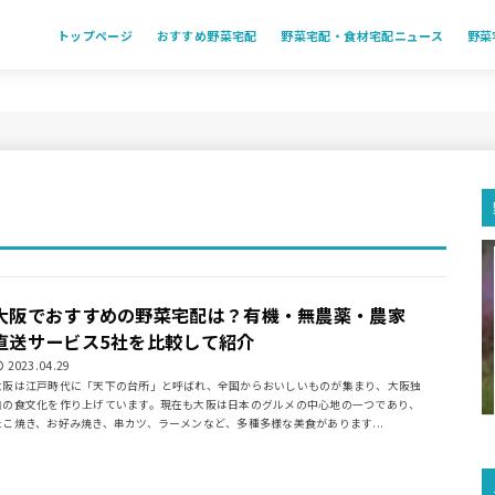
トップページ
おすすめ野菜宅配
野菜宅配・食材宅配ニュース
野菜
大阪でおすすめの野菜宅配は？有機・無農薬・農家
直送サービス5社を比較して紹介
2023.04.29
大阪は江戸時代に「天下の台所」と呼ばれ、全国からおいしいものが集まり、大阪独
自の食文化を作り上げています。現在も大阪は日本のグルメの中心地の一つであり、
たこ焼き、お好み焼き、串カツ、ラーメンなど、多種多様な美食があります...