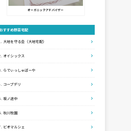
オーガニックアドバイザー
おすすめ野菜宅配
１. 大地を守る会（大地宅配）
２. オイシックス
３. らでぃっしゅぼーや
４. コープデリ
５. 坂ノ途中
６. 秋川牧園
７. ビオマルシェ