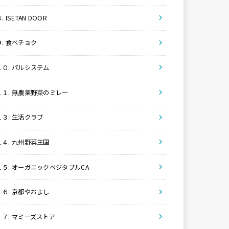
. ISETAN DOOR
９. 食べチョク
１０. パルシステム
１１. 無農薬野菜のミレー
１３. 生活クラブ
１４. 九州野菜王国
１５. オーガニックベジタブルCA
１６. 京都やおよし
１７. マミーズストア