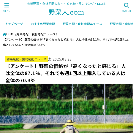
有機野菜・食材宅配のおすすめ比較・ランキング・口コミ
MENU
SEARCH
トップページ
おすすめ野菜宅配
野菜宅配・食材宅配ニュース
野菜宅配・食材
HOME
野菜宅配・食材宅配ニュース
【アンケート】野菜の価格が「高くなったと感じる」人は全体の87.1％。それでも週1回以上
購入している人は全体の70.3％
2025.03.23
野菜宅配・食材宅配ニュース
【アンケート】野菜の価格が「高くなったと感じる」人
は全体の87.1％。それでも週1回以上購入している人は
全体の70.3％