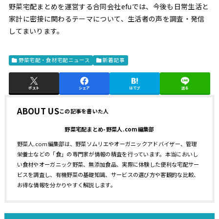
野菜宅配まとめを運営する合同会社efuでは、今後も日常生活と
家計に密接に関わるテーマについて、生活者の声を調査・発信
してまいります。
野菜宅配・食材宅配ニュース
新着記事
ポスト
シェア
はてブ
送る
ABOUT US
野菜宅配まとめ-野菜人.com編集部
野菜人.com編集部は、野菜ソムリエやオーガニックアドバイザー、管理
栄養士などの「食」の専門家が情報の精査を行っています。本当においし
い食材やオーガニック野菜、無添加食品、実際に体験した便利な宅配サー
ビスを調査し、有機野菜の基礎知識、サービスの選び方や客観的な比較、
お得な情報を分かりやすく解説します。