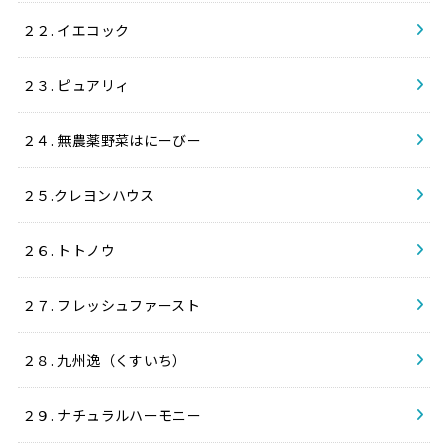
２２. イエコック
２３. ピュアリィ
２４. 無農薬野菜はにーびー
２５.クレヨンハウス
２６. トトノウ
２７. フレッシュファースト
２８. 九州逸（くすいち）
２９. ナチュラルハーモニー