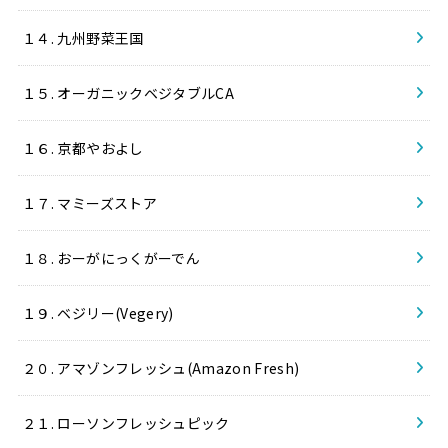
１４. 九州野菜王国
１５. オーガニックベジタブルCA
１６. 京都やおよし
１７. マミーズストア
１８. おーがにっくがーでん
１９. ベジリー(Vegery)
２０. アマゾンフレッシュ(Amazon Fresh)
２１. ローソンフレッシュピック