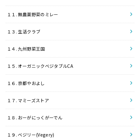
１１. 無農薬野菜のミレー
１３. 生活クラブ
１４. 九州野菜王国
１５. オーガニックベジタブルCA
１６. 京都やおよし
１７. マミーズストア
１８. おーがにっくがーでん
１９. ベジリー(Vegery)