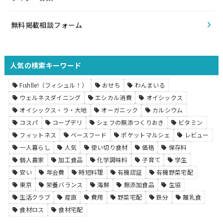
無料掲載相談フォーム
人気の検索キーワード
Fishlle!（フィシュル！）
おせち
わんまいる
ウェルネスダイニング
エシカル消費
オイシックス
オイシックス・ラ・大地
オーガニック
カルシウム
コスパ
コープデリ
シェフの無添つくりおき
ビタミン
フィットネス
ベースフード
ポケットマルシェ
レビュー
一人暮らし
人気
使い切り食材
価格
保存料
個人農家
加工食品
化学調味料
子育て
学生
安い
年会費
時短料理
有機認証
有機野菜宅配
東京
栄養バランス
海鮮
無添加食品
生協
生活クラブ
産直
費用
野菜宅配
鉄分
離乳食
食材ロス
食材宅配